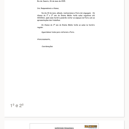
1º e 2º