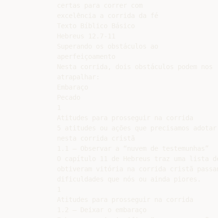
certas para correr com

excelência a corrida da fé

Texto Bíblico Básico

Hebreus 12.7-11

Superando os obstáculos ao

aperfeiçoamento

Nesta corrida, dois obstáculos podem nos

atrapalhar:

Embaraço

Pecado

1

Atitudes para prosseguir na corrida

5 atitudes ou ações que precisamos adotar

nesta corrida cristã

1.1 – Observar a “nuvem de testemunhas”

O capítulo 11 de Hebreus traz uma lista de
obtiveram vitória na corrida cristã passan
dificuldades que nós ou ainda piores.

1

Atitudes para prosseguir na corrida

1.2 – Deixar o embaraço
