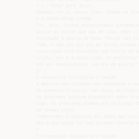
1.5 – Olhar para Jesus

Devemos ter os nossos olhos firmes no alvo
E O NOSSO REINO ETERNO.

“Se, pois, fostes ressuscitados juntamente
buscai as coisas que são de cima, onde Cri
assentado à destra de Deus. Pensai nas coi
cima, e não nas que são da terra; porque m
vossa vida está escondida com Cristo em De
Cristo, que é a nossa vida, se manifestar,
vós vos manifestareis com ele em glória.” 
2

É necessário disciplina e reação

A maioria dos cristãos que abandonam a sua
em momentos críticos, nas horas de tribula
os problemas parecem prevalecer sobre eles
Logo, os problemas acabam por se tornar EM
em nossas vidas.

Compreender a natureza dos fatos que ocorr
dia a dia ajuda ter uma atitude correta no
2

É necessário disciplina e reação
