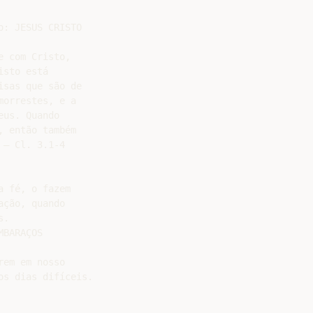
: JESUS CRISTO

 com Cristo,

sto está

sas que são de

orrestes, e a

us. Quando

 então também

– Cl. 3.1-4

 fé, o fazem

ção, quando

.

BARAÇOS

em em nosso

s dias difíceis.
