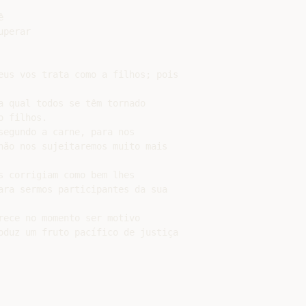


perar

eus vos trata como a filhos; pois

a qual todos se têm tornado

 filhos.

egundo a carne, para nos

não nos sujeitaremos muito mais

 corrigiam como bem lhes

ara sermos participantes da sua

rece no momento ser motivo

oduz um fruto pacífico de justiça
