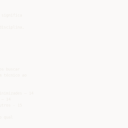
significa

isciplina,

s buscar

 técnico ao

nimizades – 14

– 14

tros - 15

 qual
