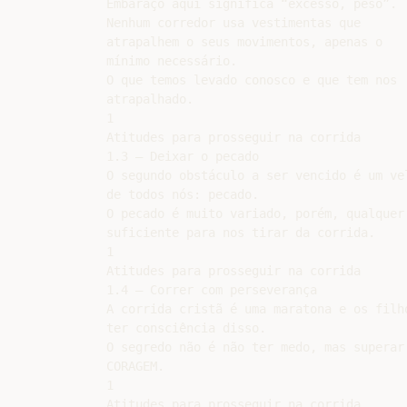
Embaraço aqui significa “excesso, peso”.

Nenhum corredor usa vestimentas que

atrapalhem o seus movimentos, apenas o

mínimo necessário.

O que temos levado conosco e que tem nos

atrapalhado.

1

Atitudes para prosseguir na corrida

1.3 – Deixar o pecado

O segundo obstáculo a ser vencido é um vel
de todos nós: pecado.

O pecado é muito variado, porém, qualquer 
suficiente para nos tirar da corrida.

1

Atitudes para prosseguir na corrida

1.4 – Correr com perseverança

A corrida cristã é uma maratona e os filho
ter consciência disso.

O segredo não é não ter medo, mas superar 
CORAGEM.

1

Atitudes para prosseguir na corrida
