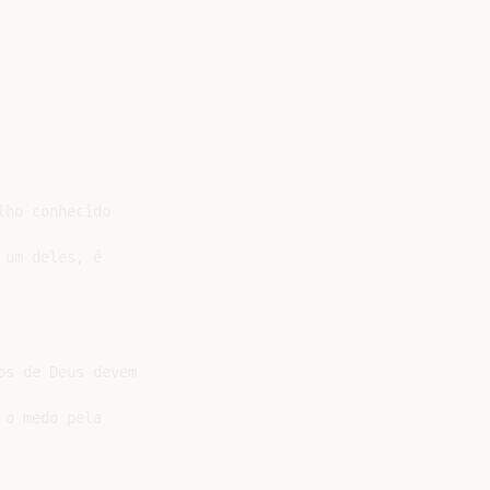
ho conhecido

um deles, é

s de Deus devem

o medo pela
