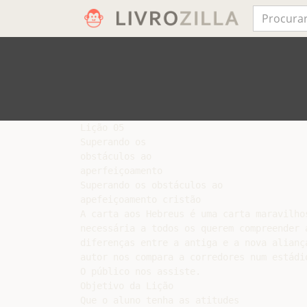
Lição 05

Superando os

obstáculos ao

aperfeiçoamento

Superando os obstáculos ao

apefeiçoamento cristão

A carta aos Hebreus é uma carta maravilhos
necessária a todos os querem compreender a
diferenças entre a antiga e a nova aliança
autor nos compara a corredores num estádio
O público nos assiste.

Objetivo da Lição

Que o aluno tenha as atitudes
