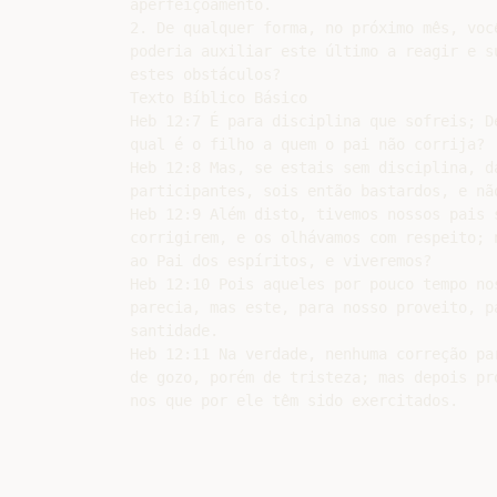
aperfeiçoamento.

2. De qualquer forma, no próximo mês, você
poderia auxiliar este último a reagir e su
estes obstáculos?

Texto Bíblico Básico

Heb 12:7 É para disciplina que sofreis; D
qual é o filho a quem o pai não corrija?

Heb 12:8 Mas, se estais sem disciplina, d
participantes, sois então bastardos, e não
Heb 12:9 Além disto, tivemos nossos pais s
corrigirem, e os olhávamos com respeito; 
ao Pai dos espíritos, e viveremos?

Heb 12:10 Pois aqueles por pouco tempo nos
parecia, mas este, para nosso proveito, p
santidade.

Heb 12:11 Na verdade, nenhuma correção pa
de gozo, porém de tristeza; mas depois pr