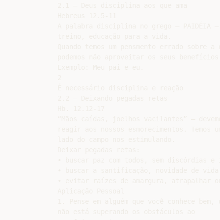
2.1 – Deus disciplina aos que ama

Hebreus 12.5-11

A palabra disciplina no grego – PAIDÉIA – 
treino, educação para a vida.

Quando temos um pensmento errado sobre a d
podemos não aproveitar os seus benefícios

Exemplo: Meu pai e eu.

2

É necessário disciplina e reação

2.2 – Deixando pegadas retas

Hb. 12.12-17

“Mãos caídas, joelhos vacilantes” – devemo
reagir aos nossos esmorecimentos. Temos um
lado do campo nos estimulando.

Deixar pegadas retas:

• buscar paz com todos, sem discórdias e i
• buscar a santificação, novidade de vida 
• evitar raízes de amargura, atrapalhar ou
Aplicação Pessoal

1. Pense em alguém que você conhece bem, o
não está superando os obstáculos ao
