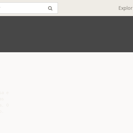
Explor
a e

s

. O

.
