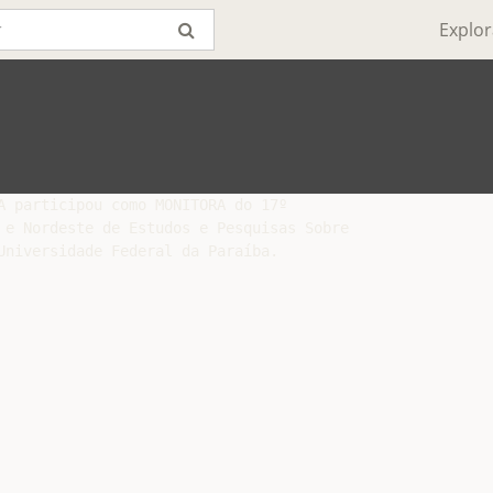
Explor
A participou como MONITORA do 17º

 e Nordeste de Estudos e Pesquisas Sobre
