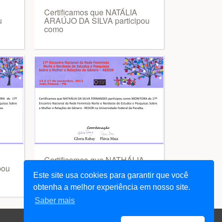
Certificamos que NATÁLIA
u
ARAÚJO DA SILVA participou
como
Certificamos que NATHÁLIA
pou
DA SILVA FERNANDES
Este site usa cookies para garantir que você
participou
obtenha a melhor experiência em nosso site.
Saber mais