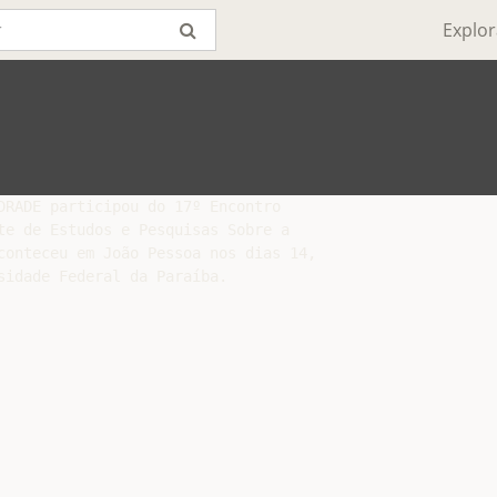
Explor
DRADE participou do 17º Encontro

te de Estudos e Pesquisas Sobre a

conteceu em João Pessoa nos dias 14,
