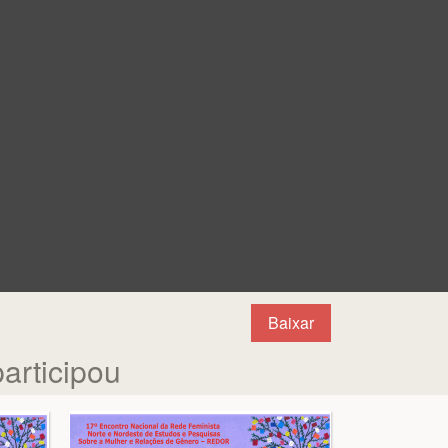
Baixar
rticipou