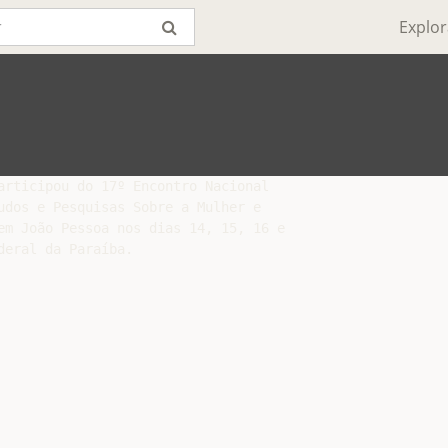
Explor
articipou do 17º Encontro Nacional

udos e Pesquisas Sobre a Mulher e

em João Pessoa nos dias 14, 15, 16 e
