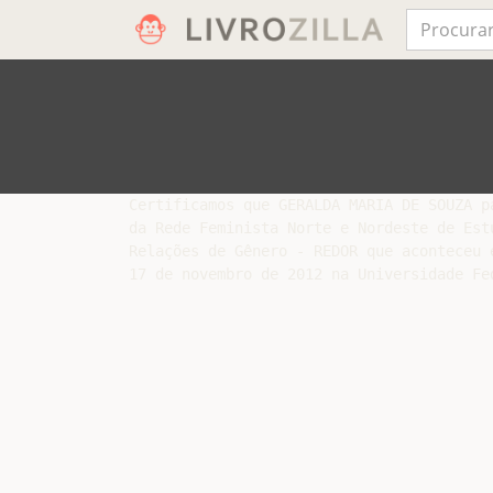
Certificamos que GERALDA MARIA DE SOUZA p
da Rede Feminista Norte e Nordeste de Est
Relações de Gênero - REDOR que aconteceu 