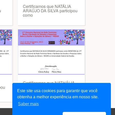
Certificamos que NATÁLIA
u
ARAÚJO DA SILVA participou
como
Certificamos que NATHÁLIA
pou
DA SILVA FERNANDES
Este site usa cookies para garantir que você
participou
obtenha a melhor experiência em nosso site.
Saber mais