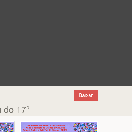
Baixar
 do 17º