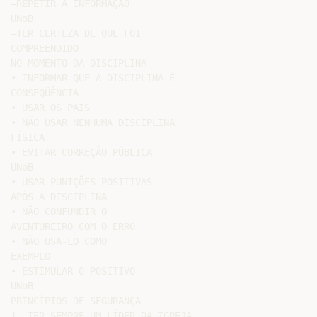
–REPETIR A INFORMAÇÃO

UNoB

–TER CERTEZA DE QUE FOI

COMPREENDIDO

NO MOMENTO DA DISCIPLINA

• INFORMAR QUE A DISCIPLINA É

CONSEQÜÊNCIA

• USAR OS PAIS

• NÃO USAR NENHUMA DISCIPLINA

FÍSICA

• EVITAR CORREÇÃO PÚBLICA

UNoB

• USAR PUNIÇÕES POSITIVAS

APÓS A DISCIPLINA

• NÃO CONFUNDIR O

AVENTUREIRO COM O ERRO

• NÃO USA-LO COMO

EXEMPLO

• ESTIMULAR O POSITIVO

UNoB

PRINCÍPIOS DE SEGURANÇA

1. TER SEMPRE UM LÍDER DA IGREJA
