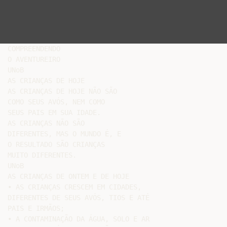
COMPREENDENDO

O AVENTUREIRO

UNoB

AS CRIANÇAS DE HOJE

AS CRIANÇAS DE HOJE NÃO SÃO

COMO SEUS AVÓS, NEM COMO

SEUS PAIS EM SUA IDADE.

AS CRIANÇAS NÃO SÃO

DIFERENTES, MAS O MUNDO É, E

O RESULTADO SÃO CRIANÇAS

MUITO DIFERENTES.

UNoB

AS CRIANÇAS DE ONTEM E DE HOJE

• AS CRIANÇAS CRESCEM EM CIDADES,

DIFERENTES DE SEUS AVÓS, TIOS E ATÉ

PAIS E IRMÃOS;

• A CONTAMINAÇÃO DA ÁGUA, SOLO E AR
