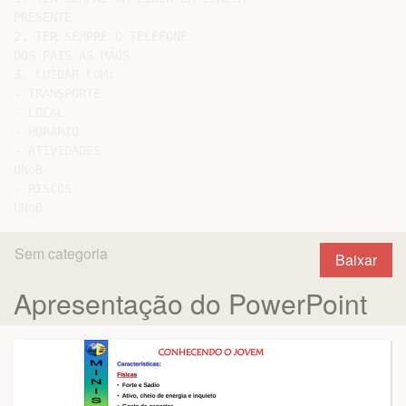
PRESENTE

2. TER SEMPRE O TELEFONE

DOS PAIS AS MÃOS

3. CUIDAR COM:

- TRANSPORTE

- LOCAL

- HORÁRIO

- ATIVIDADES

UNoB

- RISCOS

Sem categoria
Baixar
Apresentação do PowerPoint