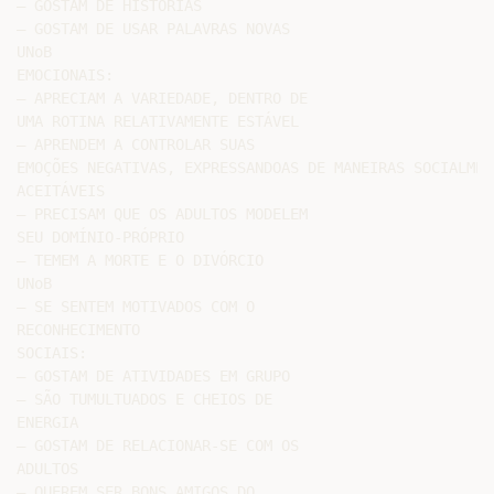
– GOSTAM DE HISTÓRIAS

– GOSTAM DE USAR PALAVRAS NOVAS

UNoB

EMOCIONAIS:

– APRECIAM A VARIEDADE, DENTRO DE

UMA ROTINA RELATIVAMENTE ESTÁVEL

– APRENDEM A CONTROLAR SUAS

EMOÇÕES NEGATIVAS, EXPRESSANDOAS DE MANEIRAS SOCIALMENT
ACEITÁVEIS

– PRECISAM QUE OS ADULTOS MODELEM

SEU DOMÍNIO-PRÓPRIO

– TEMEM A MORTE E O DIVÓRCIO

UNoB

– SE SENTEM MOTIVADOS COM O

RECONHECIMENTO

SOCIAIS:

– GOSTAM DE ATIVIDADES EM GRUPO

– SÃO TUMULTUADOS E CHEIOS DE

ENERGIA

– GOSTAM DE RELACIONAR-SE COM OS

ADULTOS

– QUEREM SER BONS AMIGOS DO
