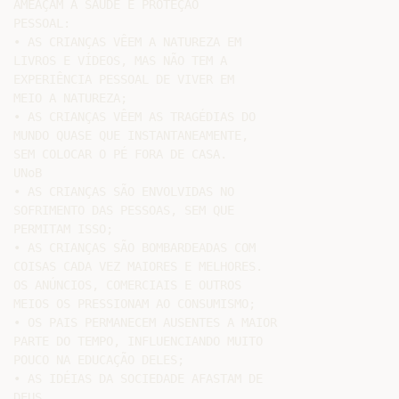
AMEAÇAM A SAÚDE E PROTEÇÃO

PESSOAL:

• AS CRIANÇAS VÊEM A NATUREZA EM

LIVROS E VÍDEOS, MAS NÃO TEM A

EXPERIÊNCIA PESSOAL DE VIVER EM

MEIO A NATUREZA;

• AS CRIANÇAS VÊEM AS TRAGÉDIAS DO

MUNDO QUASE QUE INSTANTANEAMENTE,

SEM COLOCAR O PÉ FORA DE CASA.

UNoB

• AS CRIANÇAS SÃO ENVOLVIDAS NO

SOFRIMENTO DAS PESSOAS, SEM QUE

PERMITAM ISSO;

• AS CRIANÇAS SÃO BOMBARDEADAS COM

COISAS CADA VEZ MAIORES E MELHORES.

OS ANÚNCIOS, COMERCIAIS E OUTROS

MEIOS OS PRESSIONAM AO CONSUMISMO;

• OS PAIS PERMANECEM AUSENTES A MAIOR

PARTE DO TEMPO, INFLUENCIANDO MUITO

POUCO NA EDUCAÇÃO DELES;

• AS IDÉIAS DA SOCIEDADE AFASTAM DE

DEUS.
