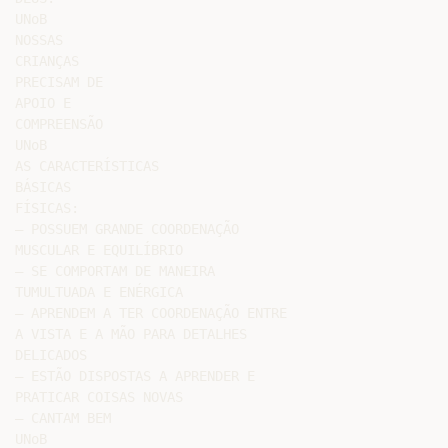
UNoB

NOSSAS

CRIANÇAS

PRECISAM DE

APOIO E

COMPREENSÃO

UNoB

AS CARACTERÍSTICAS

BÁSICAS

FÍSICAS:

– POSSUEM GRANDE COORDENAÇÃO

MUSCULAR E EQUILÍBRIO

– SE COMPORTAM DE MANEIRA

TUMULTUADA E ENÉRGICA

– APRENDEM A TER COORDENAÇÃO ENTRE

A VISTA E A MÃO PARA DETALHES

DELICADOS

– ESTÃO DISPOSTAS A APRENDER E

PRATICAR COISAS NOVAS

– CANTAM BEM

UNoB
