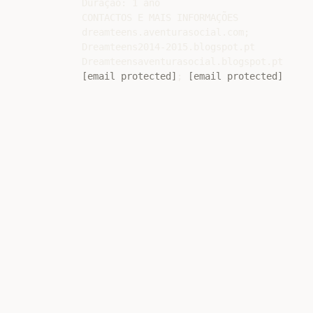
Duração: 1 ano

CONTACTOS E MAIS INFORMAÇÕES

dreamteens.aventurasocial.com;

Dreamteens2014-2015.blogspot.pt

[email protected]
; 
[email protected]