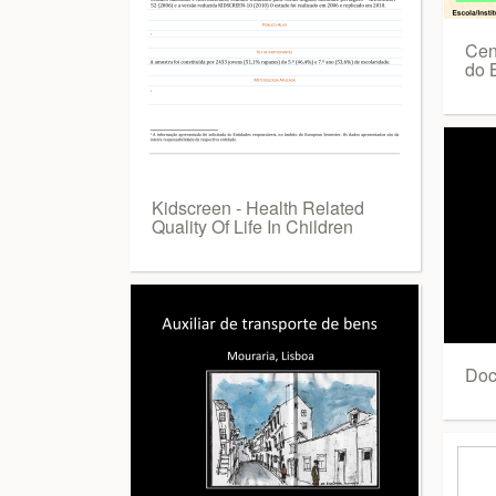
Cen
do 
Kidscreen - Health Related
Quality Of Life In Children
Doc