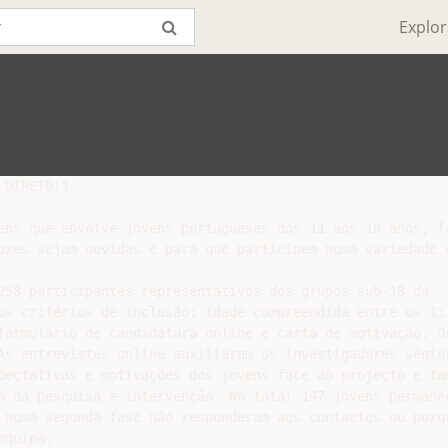
Explor
DIRETO!1

ens que envolve jovens portugueses dos 11 aos 18 anos, fo
ozes sejam ouvidas e para que participem numa variedade d
258 participantes representativos dos grupos sub-18 da

os critérios de inclusão: idade compreendida entre os 11 
formulário de candidatura online e carta de motivação. Os
As entrevistas online auxiliaram os investigadores sénior
pectativas e motivações dos jovens face ao projecto e tam
o da pesquisa e intervenção. No total 147 jovens permanec
 numa segunda fase não responderam aos contactos ou porqu
quipa.
