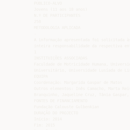
PÚBLICO-ALVO

Jovens (11 aos 18 anos)

N.º DE PARTICIPANTES

258

METODOLOGIA APLICADA

-

A informação apresentada foi solicitada à
inteira responsabilidade da respectiva ent
1

INSTITUIÇÕES ASSOCIADAS

Faculdade de Motricidade Humana, Universi
Universitário, Universidade Lusíada de Li
EQUIPA

Coordenação: Margarida Gaspar de Matos

Outros elementos: Inês Camacho, Marta Rei
Branquinho, Jaqueline Cruz, Tânia Gaspar,
FONTES DE FINANCIAMENTO

Fundação Calouste Gulbenkian

DURAÇÃO DO PROJECTO

Início: 2014

Fim: 2015
