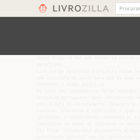
DREAM TEENS: A VOZ DOS JOVENS EM DISCURSO 
OBJECTIVOS

Este artigo apresenta o projecto Dream Te
uma estrutura de apoio para que as suas v
contextos e áreas políticas.

No total das candidaturas foram reunidos 
sociedade portuguesa. Após consideração d
anos à data do recrutamento, resposta ao 
exclusão referem-se a repetições e spam. 
aprofundar o conhecimento referente às ex
exploração de temas de interesse no âmbit
111 foram considerados desistentes porque
autorização parental não foi devolvida à e