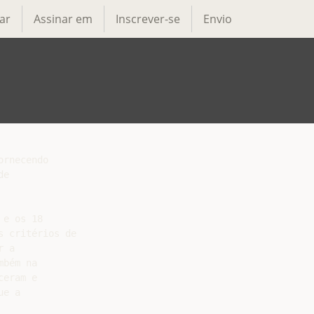
ar
Assinar em
Inscrever-se
Envio
rnecendo

e

e os 18

 critérios de

 a

bém na

eram e

e a
