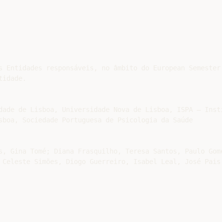
s Entidades responsáveis, no âmbito do European Semester.
idade.

dade de Lisboa, Universidade Nova de Lisboa, ISPA – Insti
sboa, Sociedade Portuguesa de Psicologia da Saúde

s, Gina Tomé; Diana Frasquilho, Teresa Santos, Paulo Gome
 Celeste Simões, Diogo Guerreiro, Isabel Leal, José Pais 