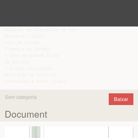
Auxiliar de transporte de bens

Mouraria, Lisboa

Caso de estudo

Travessa do Jordão:

• Zona de grande fluxo

de pessoas

• Grande inclinação

Descrição do projecto

Sem categoria
Baixar
Document