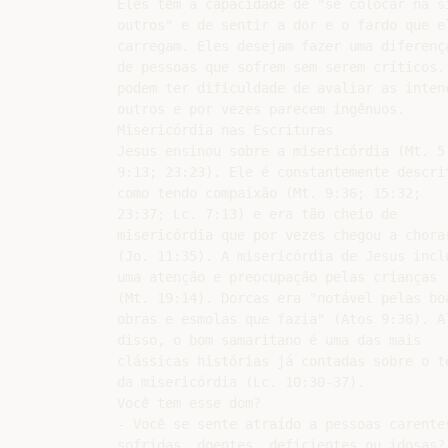
Eles têm a capacidade de "se colocar na si
outros" e de sentir a dor e o fardo que el
carregam. Eles desejam fazer uma diferença
de pessoas que sofrem sem serem críticos. 
podem ter dificuldade de avaliar as intenç
outros e por vezes parecem ingênuos.

Misericórdia nas Escrituras

Jesus ensinou sobre a misericórdia (Mt. 5:
9:13; 23:23). Ele é constantemente descrit
como tendo compaixão (Mt. 9:36; 15:32;

23:37; Lc. 7:13) e era tão cheio de

misericórdia que por vezes chegou a chorar
(Jo. 11:35). A misericórdia de Jesus inclu
uma atenção e preocupação pelas crianças

(Mt. 19:14). Dorcas era "notável pelas boa
obras e esmolas que fazia" (Atos 9:36). Al
disso, o bom samaritano é uma das mais

clássicas histórias já contadas sobre o te
da misericórdia (Lc. 10:30-37).

Você tem esse dom?

- Você se sente atraído a pessoas carentes
sofridas, doentes, deficientes ou idosas?
