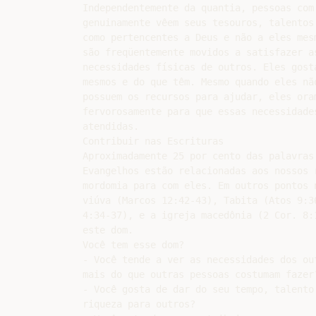
Independentemente da quantia, pessoas com 
genuinamente vêem seus tesouros, talentos 
como pertencentes a Deus e não a eles mesm
são freqüentemente movidos a satisfazer as
necessidades físicas de outros. Eles gosta
mesmos e do que têm. Mesmo quando eles não
possuem os recursos para ajudar, eles oram
fervorosamente para que essas necessidades
atendidas.

Contribuir nas Escrituras

Aproximadamente 25 por cento das palavras 
Evangelhos estão relacionadas aos nossos r
mordomia para com eles. Em outros pontos n
viúva (Marcos 12:42-43), Tabita (Atos 9:36
4:34-37), e a igreja macedônia (2 Cor. 8:1
este dom.

Você tem esse dom?

- Você tende a ver as necessidades dos out
mais do que outras pessoas costumam fazer?
- Você gosta de dar do seu tempo, talento 
riqueza para outros?
