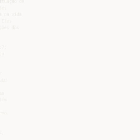
tuação de

es

 na vida

Eles

ões dos

7;

o



iu

s

ém

ma

,
