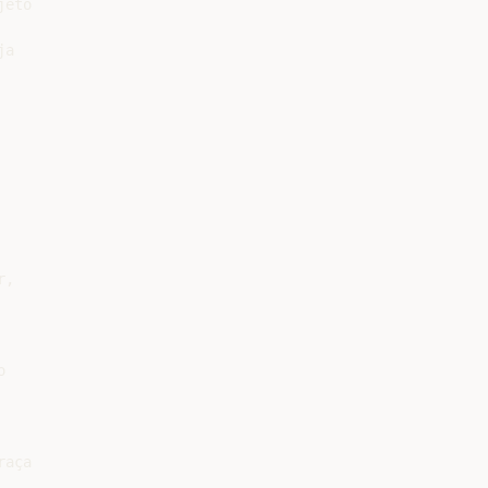
eto

a

,



aça
