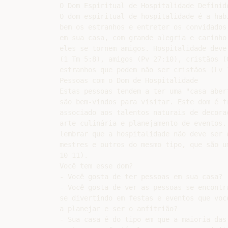
O Dom Espiritual de Hospitalidade Definido
O dom espiritual de hospitalidade é a habi
bem os estranhos e entreter os convidados,
em sua casa, com grande alegria e carinho 
eles se tornem amigos. Hospitalidade deve 
(1 Tm 5:8), amigos (Pv 27:10), cristãos (G
estranhos que podem não ser cristãos (Lv 1
Pessoas com o Dom de Hospitalidade

Estas pessoas tendem a ter uma "casa abert
são bem-vindos para visitar. Este dom é fr
associado aos talentos naturais de decoraç
arte culinária e planejamento de eventos. 
lembrar que a hospitalidade não deve ser e
mestres e outros do mesmo tipo, que são um
10-11).

Você tem esse dom?

- Você gosta de ter pessoas em sua casa?

- Você gosta de ver as pessoas se encontra
se divertindo em festas e eventos que você
a planejar e ser o anfitrião?

- Sua casa é do tipo em que a maioria das 