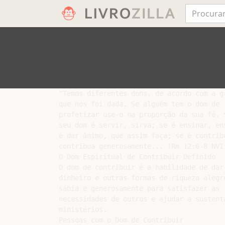
"Temos diferentes dons, de acordo com a gr
que nos foi dada. Se alguém tem o dom de

profetizar use-o na proporção da sua fé. S
seu dom é servir, sirva; se é ensinar, ens
é dar ânimo, que assim faça; se é contribu
contribua generosamente... (Rm 12:6-8 NVI)
O Dom Espiritual de Contribuir Definido

O dom de contribuir é a habilidade de dar

dinheiro e outras formas de riqueza alegre
sábia e generosamente para satisfazer as

necessidades de outros e ajudar a sustenta
ministérios.

Pessoas com o Dom de Contribuir
