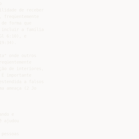


lidade de receber

 freqüentemente

de forma que

incluir a família

l 6:10), e

9:34).

a" onde outros

eqüentemente

ão de interiores,

É importante

stendida a falsos

a ameaça (2 Jo

ndo e

 ajudou

pessoas
