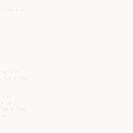


, Pedro e

aça que

 que o faça

ntir e

m para

ise e lhes

ara
