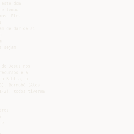
este dom

e tempo

os. Eles



m de dar de si





 sejam

de Jesus nos

ecursos e a

a Bíblia, a

), Barnabé (Atos

-2), todos tiveram

ros



e
