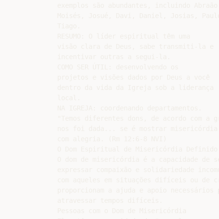
exemplos são abundantes, incluindo Abraão,
Moisés, Josué, Davi, Daniel, Josias, Paulo
Tiago.

RESUMO: O líder espiritual têm uma

visão clara de Deus, sabe transmiti-la e

incentivar outras a segui-la.

COMO SER ÚTIL: desenvolvendo os

projetos e visões dados por Deus a você

dentro da vida da Igreja sob a liderança

local.

NA IGREJA: coordenando departamentos.

"Temos diferentes dons, de acordo com a gr
nos foi dada... se é mostrar misericórdia,
com alegria. (Rm 12:6-8 NVI)

O Dom Espiritual de Misericórdia Definido

O dom de misericórdia é a capacidade de se
expressar compaixão e solidariedade incomu
com aqueles em situações difíceis ou de cr
proporcionam a ajuda e apoio necessários p
atravessar tempos difíceis.

Pessoas com o Dom de Misericórdia
