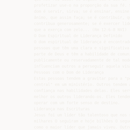
profetizar use-o na proporção da sua fé. S
dom é servir, sirva; se é ensinar, ensine;
ânimo, que assim faça; se é contribuir, qu
contribua generosamente; se é exercer lide
que a exerça com zelo... (Rm 12:6-8 NVI)

O Dom Espiritual de Liderança Definido

O dom espiritual de liderança é encontrado
pessoas que têm uma clara e significativa 
parte de Deus e têm a habilidade de comuni
publicamente ou reservadamente de tal modo
influenciam outros a perseguir aquela visã
Pessoas com o Dom de Liderança

Estas pessoas tendem a gravitar para a "po
central" em um ministério. Outros tendem a
confiança nas habilidades delas. Eles serv
melhor os outros liderando-os. Eles tendem
operar com um forte senso de destino.

Liderança nas Escrituras

Jesus foi um líder tão talentoso que nos s
milhares O seguiram e hoje bilhões O segue
como o maior líder que jamais viveu. Outro