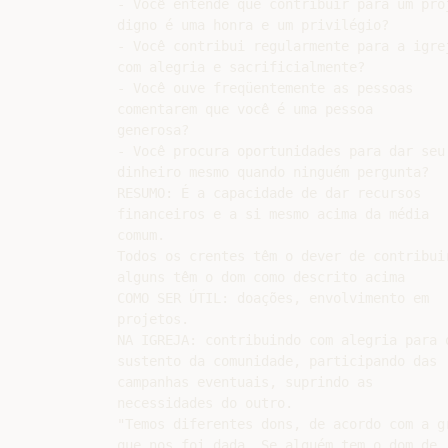
- Você entende que contribuir para um proj
digno é uma honra e um privilégio?

- Você contribui regularmente para a igrej
com alegria e sacrificialmente?

- Você ouve freqüentemente as pessoas

comentarem que você é uma pessoa

generosa?

- Você procura oportunidades para dar seu

dinheiro mesmo quando ninguém pergunta?

RESUMO: É a capacidade de dar recursos

financeiros e a si mesmo acima da média

comum.

Todos os crentes têm o dever de contribuir
alguns têm o dom como descrito acima

COMO SER ÚTIL: doações, envolvimento em

projetos.

NA IGREJA: contribuindo com alegria para o
sustento da comunidade, participando das

campanhas eventuais, suprindo as

necessidades do outro.

"Temos diferentes dons, de acordo com a gr
que nos foi dada. Se alguém tem o dom de
