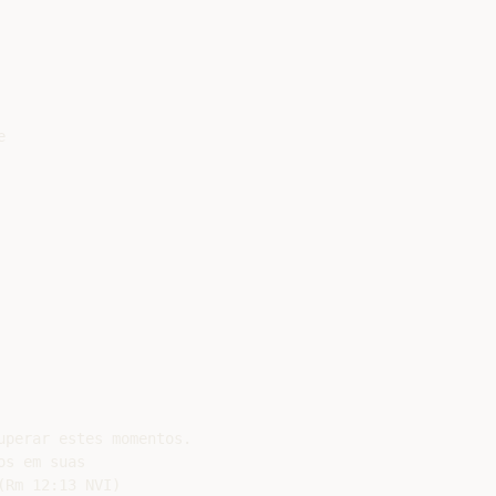


perar estes momentos.

s em suas

Rm 12:13 NVI)
