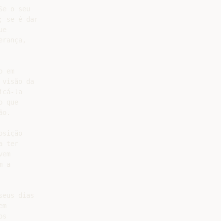
e o seu

 se é dar

e

rança,

 em

visão da

cá-la

 que

o.

sição

 ter

em

 a

eus dias

m

s
