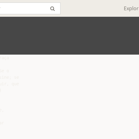
Explor
aça

e o

ine; se

ir, que



,

r
