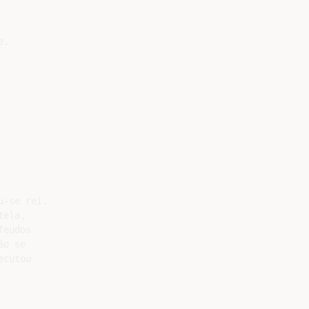
.

-se rei.

ela,

eudos

o se

cutou
