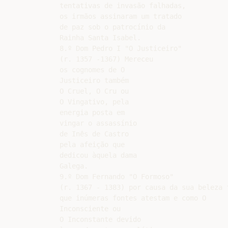
tentativas de invasão falhadas,

os irmãos assinaram um tratado

de paz sob o patrocínio da

Rainha Santa Isabel.

8.º Dom Pedro I "O Justiceiro"

(r. 1357 -1367) Mereceu

os cognomes de O

Justiceiro também

O Cruel, O Cru ou

O Vingativo, pela

energia posta em

vingar o assassínio

de Inês de Castro

pela afeição que

dedicou àquela dama

Galega.

9.º Dom Fernando "O Formoso"

(r. 1367 - 1383) por causa da sua beleza f
que inúmeras fontes atestam e como O

Inconsciente ou

O Inconstante devido
