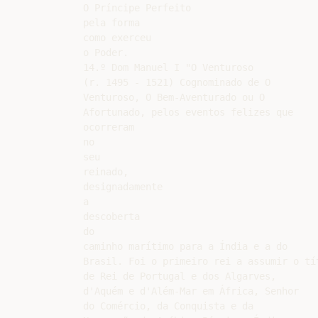
O Príncipe Perfeito

pela forma

como exerceu

o Poder.

14.º Dom Manuel I "O Venturoso

(r. 1495 - 1521) Cognominado de O

Venturoso, O Bem-Aventurado ou O

Afortunado, pelos eventos felizes que

ocorreram

no

seu

reinado,

designadamente

a

descoberta

do

caminho marítimo para a Índia e a do

Brasil. Foi o primeiro rei a assumir o tít
de Rei de Portugal e dos Algarves,

d'Aquém e d'Além-Mar em África, Senhor

do Comércio, da Conquista e da
