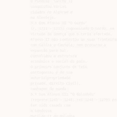
O Piedoso. Sancho II

conquistou várias

cidades no Algarve e

no Alentejo.

3.º Dom Afonso II "O Gordo"

(r. 1211 - 1233) cognominado O Gordo, em

virtude da doença que o teria afectado.

Afonso II não contestou as suas fronteiras
com Galiza e Castela, nem procurou a

expansão para Sul.

Consolidou a estrutura

económica e social do país.

O primeiro conjunto de leis

portuguesas é de sua

autoria(propriedade

privada, direito civil),

cunhagem de moeda.

5.º Dom Afonso III "O Bolonhês"

(regente 1245 - 1248; rei 1248 - 1279) por
ter sido casado com

a condessa

Matilde II de Bolonha.
