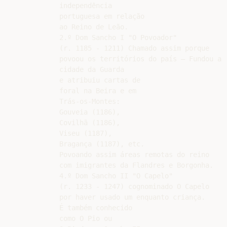
independência

portuguesa em relação

ao Reino de Leão.

2.º Dom Sancho I "O Povoador"

(r. 1185 - 1211) Chamado assim porque

povoou os territórios do país – Fundou a

cidade da Guarda

e atribuiu cartas de

foral na Beira e em

Trás-os-Montes:

Gouveia (1186),

Covilhã (1186),

Viseu (1187),

Bragança (1187), etc.

Povoando assim áreas remotas do reino

com imigrantes da Flandres e Borgonha.

4.º Dom Sancho II "O Capelo"

(r. 1233 - 1247) cognominado O Capelo

por haver usado um enquanto criança.

É também conhecido

como O Pio ou
