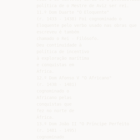
política de o Mestre de Aviz ser rei.

11.º Dom Duarte "O Eloquente"

(r. 1433 - 1438) Foi cognominado o

Eloquente pelo verbo usado nas obras que

escreveu é também

chamado o Rei - Filósofo.

Deu continuidade à

política de incentivo

à exploração marítima

e conquistas em

África.

12.º Dom Afonso V "O Africano"

(r. 1438 - 1481)

cognominado o

Africano pelas

conquistas que

fez no norte de

África.

13.º Dom João II "O Príncipe Perfeito

(r. 1481 - 1495)

cognominado
