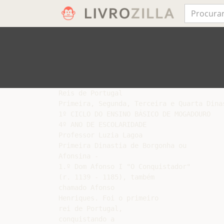
Reis de Portugal

Primeira, Segunda, Terceira e Quarta Dinas
1º CICLO DO ENSINO BÁSICO DE MOGADOURO

4º ANO DE ESCOLARIDADE

Professor Luzia Lagoa

Primeira Dinastia de Borgonha ou

Afonsina -

1.º Dom Afonso I "O Conquistador"

(r. 1139 - 1185), também

chamado Afonso

Henriques. Foi o primeiro

rei de Portugal,

conquistando a
