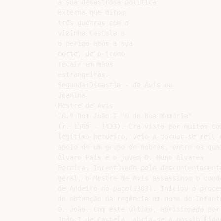
à sua desastrosa política

externa que ditou

três guerras com a

vizinha Castela e

o perigo após a sua

morte, de o trono

recair em mãos

estrangeiras.

Segunda Dinastia - de Avis ou

Joanina

Mestre de Avis

10.º Dom João I "O de Boa Memória"

(r. 1385 - 1433). Era visto por muitos com
legítimo herdeiro, veio a tornar-se rei. C
apoio de um grupo de nobres, entre os quai
Álvaro Pais e o jovem D. Nuno Álvares

Pereira. Incentivado pelo descontentamento
geral, o Mestre de Avis assassinou o conde
de Andeiro no paço(1383). Iniciou o proces
de obtenção da regência em nome do Infante
D. João. Com este último, aprisionado por 
João I de Castela, abria-se a possibilidad