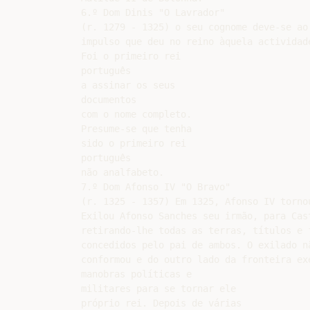
6.º Dom Dinis "O Lavrador"

(r. 1279 - 1325) o seu cognome deve-se ao

impulso que deu no reino àquela actividade
Foi o primeiro rei

português

a assinar os seus

documentos

com o nome completo.

Presume-se que tenha

sido o primeiro rei

português

não analfabeto.

7.º Dom Afonso IV "O Bravo"

(r. 1325 - 1357) Em 1325, Afonso IV tornou
Exilou Afonso Sanches seu irmão, para Cast
retirando-lhe todas as terras, títulos e f
concedidos pelo pai de ambos. O exilado nã
conformou e do outro lado da fronteira exe
manobras políticas e

militares para se tornar ele

próprio rei. Depois de várias
