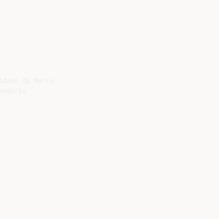
dade da Marca

egócio
