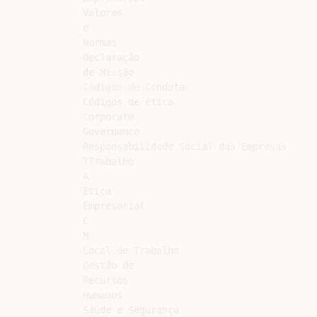
Valores

e

Normas

Declaração

de Missão

Códigos de Conduta

Códigos de Ética

Corporate

Governance

Responsabilidade Social das Empresas

TTrabalho

A

Ética

Empresarial

C

M

Local de Trabalho

Gestão de

Recursos

Humanos

Saúde e Segurança
