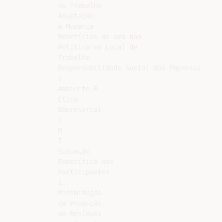
no Trabalho

Adaptação

à Mudança

Benefícios de uma boa

Política no Local de

Trabalho

Responsabilidade Social das Empresas

T

Ambiente E

Ética

Empresarial

C

M

7.

Situação

Específica dos

Participantes

1.

Minimização

da Produção

de Resíduos
