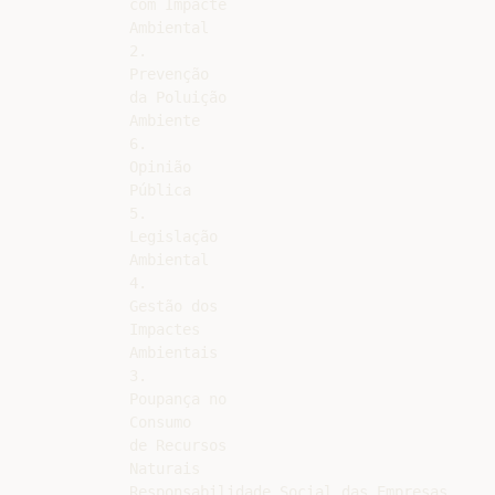
com Impacte

Ambiental

2.

Prevenção

da Poluição

Ambiente

6.

Opinião

Pública

5.

Legislação

Ambiental

4.

Gestão dos

Impactes

Ambientais

3.

Poupança no

Consumo

de Recursos

Naturais

Responsabilidade Social das Empresas
