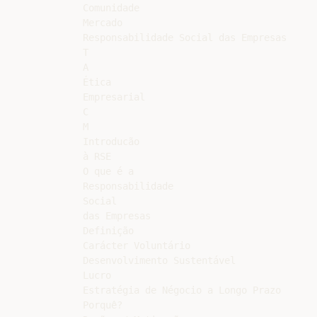
Comunidade

Mercado

Responsabilidade Social das Empresas

T

A

Ética

Empresarial

C

M

Introducão

à RSE

O que é a

Responsabilidade

Social

das Empresas

Definição

Carácter Voluntário

Desenvolvimento Sustentável

Lucro

Estratégia de Négocio a Longo Prazo

Porquê?
