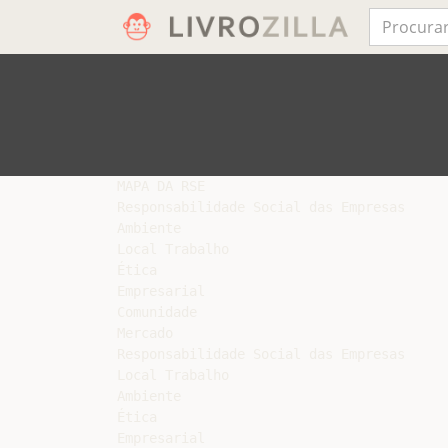
MAPA DA RSE

Responsabilidade Social das Empresas

Ambiente

Local Trabalho

Ética

Empresarial

Comunidade

Mercado

Responsabilidade Social das Empresas

Local Trabalho

Ambiente

Ética

Empresarial
