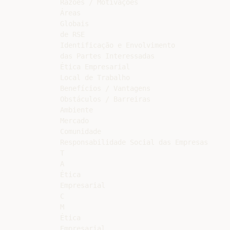
Razões / Motivações

Áreas

Globais

de RSE

Identificação e Envolvimento

das Partes Interessadas

Ética Empresarial

Local de Trabalho

Benefícios / Vantagens

Obstáculos / Barreiras

Ambiente

Mercado

Comunidade

Responsabilidade Social das Empresas

T

A

Ética

Empresarial

C

M

Ética

Empresarial
