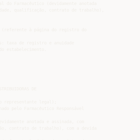
al do Farmacêutico (devidamente anotada

dade, qualificação, contrato de trabalho),

 (referente à página do registro do

s: taxa de registro e anuidade

o estabelecimento.

TRIBUIDORAS DE

 representante legal);

nado pelo Farmacêutico Responsável

evidamente anotada e assinada, com

ão, contrato de trabalho), com a devida
