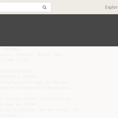
Explor
 MARANHÃO

cisco – Fone/Fax: 98-2107.3851

w.crfma.org.br

TABELECIMENTOS

ÚSTRIAS E OUTROS).

o representante legal da empresa);

nado pelo Farmacêutico Responsável

ou Contrato Social Consolidado, ou

vidual da JUCEMA.

to da instituição, ata da criação, lei,

criação;
