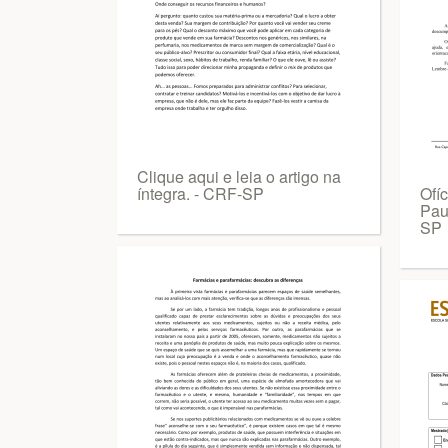
Clique aqui e leia o artigo na
íntegra. - CRF-SP
Ofí
Pau
SP