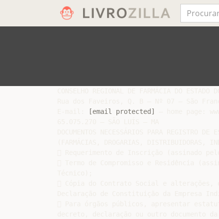
CONSELHO REGIONAL DE FARMÁCIA DO ESTADO DO
Rua dos Faveiros, Q. B – Nº 07 – São Fran
E-mail: 
[email protected]
 – home page: ww
65.075.270 – SÃO LUÍS – MA

DOCUMENTOS NECESSÁRIOS PARA REGISTRO DE ES
(FARMÁCIAS, DROGARIAS, DISTRIBUIDORAS, IND
 Requerimento de Inscrição (assinado pel
 Termo de Compromisso e Residência (assi
Técnico);

 Cópia do Contrato Social e alterações, 
Declaração de Constituição da Empresa Indi
 Para órgãos públicos, apresentar estatu
decreto, declaração ou outro documento da 