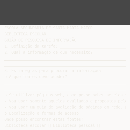
ESCOLA SECUNDÁRIA DE SANTA MARIA MAIOR

BIBLIOTECA ESCOLAR

GUIÃO DE PESQUISA DE INFORMAÇÃO

1. Definição da tarefa: ______________________________
2. Qual a informação de que necessito?

______________________________________________________
______________________________________________________
3. Estratégias para procurar a informação:

o A que fontes devo aceder?

______________________________________________________
______________________________________________________
o Se utilizar páginas web, como posso saber se elas sã
- Vou usar somente aquelas avaliadas e propostas pelos
- Vou usar um guia de avaliação de páginas em rede. 

o Localização e formas de acesso

Onde posso encontrar estas fontes?

Biblioteca escolar  Biblioteca pessoal 
