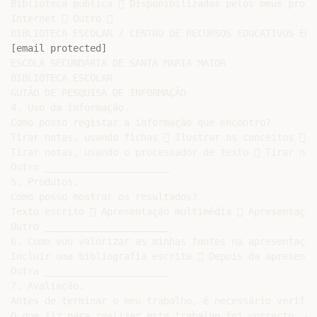
Biblioteca pública  Disponibilizadas pelos meus profe
Internet  Outro 

[email protected]
ESCOLA SECUNDÁRIA DE SANTA MARIA MAIOR

BIBLIOTECA ESCOLAR

GUIÃO DE PESQUISA DE INFORMAÇÃO

4. Uso da informação.

Como posso registar a informação que encontro?

Tirar notas, usando fichas  Ilustrar os conceitos  T
Tirar notas, usando o processador de texto  Tirar not
Outro ______________________

5. Produtos.

Como posso mostrar os resultados?

Texto escrito  Apresentação multimédia  Apresentação
Outro ______________________

6. Como vou valorizar as minhas fontes na apresentação
Incluir uma bibliografia escrita  Depois da apresenta
Outra ______________________

7. Avaliação.

Antes de terminar o meu trabalho, é necessário verific
O que fiz para realizar este trabalho foi correcto, de