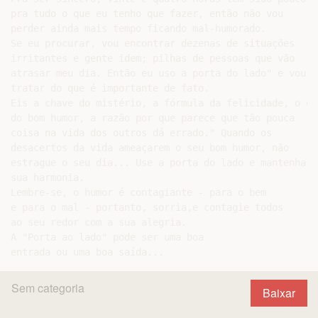
pra tudo o que eu tenho que fazer, então não vou

perder ainda mais tempo ficando mal-humorado.

Se eu procurar, vou encontrar dezenas de situações

irritantes e gente idem; pilhas de pessoas que vão

atrasar meu dia. Então eu uso a porta do lado" e vou

tratar do que é importante de fato.

Eis a chave do mistério, a fórmula da felicidade, o eli
do bom humor, a razão por que parece que tão pouca

coisa na vida dos outros dá errado." Quando os

desacertos da vida ameaçarem o seu bom humor, não

estrague o seu dia... Use a porta do lado e mantenha a

sua harmonia.

Lembre-se, o humor é contagiante - para o bem

e para o mal - portanto, sorria,e contagie todos

ao seu redor com a sua alegria.

A "Porta ao lado" pode ser uma boa

Sem categoria
Baixar