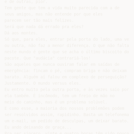
e de outras, pior.

Tem gente que tem a vida muito parecida com a de

seus amigos, mas não entende por que eles

parecem ser tão mais felizes.

Será que nada dá errado pra eles?

Dá aos montes.

Só que, para eles, entrar pela porta do lado, uma vez

ou outra, não faz a menor diferença. O que não falta

neste mundo é gente que se acha o último biscoito do

pacote. Que "audácia" contrariá-los!

São aqueles que nunca ouviram falar em saídas de

emergência: fincam o pé, compram briga e não deixam

barato. Alguém aí falou em complexo de perseguição?

Justamente. O mundo versus eles.

Eu entro muito pela outra porta, e às vezes saio por

ela também. É incômodo, tem um freio de mão no

meio do caminho, mas é um problema solúvel.

E como esse, a maioria dos nossos problemões podem

ser resolvidos assim, rapidinho. Basta um telefonema,

um e-mail, um pedido de desculpas, um deixar barato.

Eu ando deixando de graça...

Pra ser sincero, vinte e quatro horas têm sido pouco
