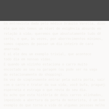
Em entrevista dada pelo médico Dráuzio Varella, disse

ele que nós temos um nível de exigência absurdo em

relação à vida; queremos que absolutamente tudo dê

certo, e que, às vezes, por aborrecimentos mínimos,

somos capazes de passar um dia inteiro de cara

amarrada.

E aí ele deu um exemplo trivial, que acontece

todo dia em nossas vidas.

É quando um vizinho estaciona o carro muito

encostado ao seu na garagem (ou pode ser na vaga

do estacionamento do shopping).

Em vez de simplesmente entrar pela outra porta, sair

com o carro e tratar da sua vida, você bufa, pragueja,

esperneia e estraga o que resta do seu dia.

Eu acho que esta história de dois carros alinhados,

impedindo a abertura da porta do motorista, é um bom

exemplo do que torna a vida de algumas pessoas melhor,
