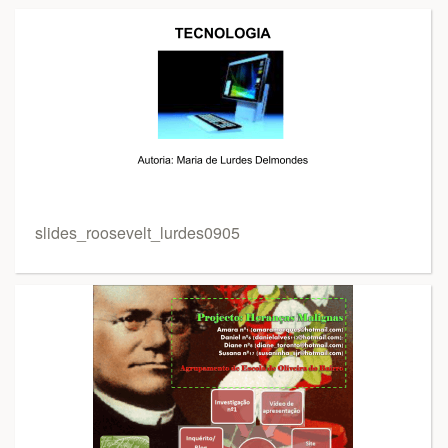
slides_roosevelt_lurdes0905