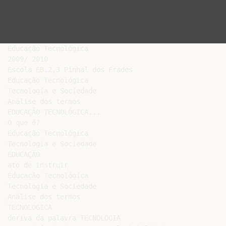
Educação Tecnológica

2009/ 2010

Escola EB.2,3 Pinhal dos Frades

Educação Tecnológica

Tecnologia e Sociedade

Análise dos termos

EDUCAÇÃO TECNOLÓGICA...

O que é?

Educação Tecnológica

Tecnologia e Sociedade

EDUCAÇÃO

ato de instruir

Educação Tecnológica

Tecnologia e Sociedade

Análise dos termos

TECNOLÓGICA

deriva da palavra TECNOLOGIA
