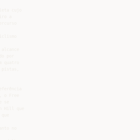
eta cujo

ro a

rcurso

clismo

alcance

o por

 quatro

pistas,

ferência

 o Free

 se

 Hill que

que

nto no
