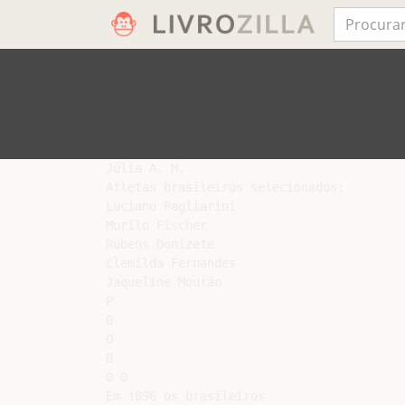
Júlia A. M.

Atletas brasileiros selecionados:

Luciano Pagliarini

Murilo Fischer

Rubens Donizete

Clemilda Fernandes

Jaqueline Mourão

P

0

O

B

0 0

Em 1896 os brasileiros
