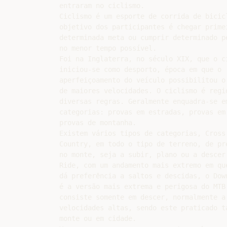
entraram no ciclismo.

Ciclismo é um esporte de corrida de bicicl
objetivo dos participantes é chegar primei
determinada meta ou cumprir determinado pe
no menor tempo possível.

Foi na Inglaterra, no século XIX, que o ci
iniciou-se como desporto, época em que o

aperfeiçoamento do veículo possibilitou o 
de maiores velocidades. O ciclismo é regid
diversas regras. Geralmente enquadra-se em
categorias: provas em estradas, provas em 
provas de montanha.

Existem vários tipos de categorias, Cross

Country, em todo o tipo de terreno, de pre
no monte, seja a subir, plano ou a descer,
Ride, com um andamento mais extremo em que
dá preferência a saltos e descidas, o Down
é a versão mais extrema e perigosa do MTB 
consiste somente em descer, normalmente a

velocidades altas, sendo este praticado ta
monte ou em cidade.
