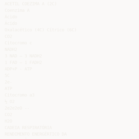
ACETIL COEZIMA A (2C)

Coenzima A

Ácido

Ácido

Oxalacético (4C) Cítrico (6C)

CO2

Citocromo c

NADH2

3 NAD – 3 NADH2

1 FAD – 1 FADH2

ADP+P - ATP

5C

2e-

ATP

Citocromo a3

½ O2

2e2e2eO --

CO2

H2O

CADEIA RESPIRATÓRIA

RENDIMENTO ENERGÉRTICO DA
