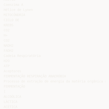
Coenzima A

Hélice de Lynen

MITOCÔNDRIA

CICLO DE

KREBS

CO2

H+

CO2

NADH2

FADH2

Cadeia Respiratória

H2O

ATP

Aceptores

FERMENTAÇÃO RESPIRAÇÃO ANAERÓBIA

Processo de extração de energia da matéria orgânica na
FERMENTAÇÃO

[

ALCOÓLICA

LÁCTICA

ACÉTICA
