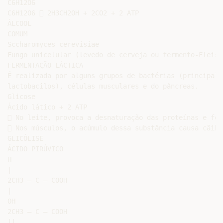
C6H12O6

C6H12O6  2H3CH2OH + 2CO2 + 2 ATP

ÁLCOOL

COMUM

Sccharomyces cerevisiae

Fungo unicelular (levedo de cerveja ou fermento-Fleisch
FERMENTAÇÃO LÁCTICA

É realizada por alguns grupos de bactérias (principalme
lactobacilos), células musculares e do pâncreas.

Glicose

Ácido lático + 2 ATP

 No leite, provoca a desnaturação das proteínas e for
 Nos músculos, o acúmulo dessa substância causa cãibra
GLICÓLISE

ÁCIDO PIRÚVICO

H

|

2CH3 — C — COOH

|

OH

2CH3 — C — COOH

||
