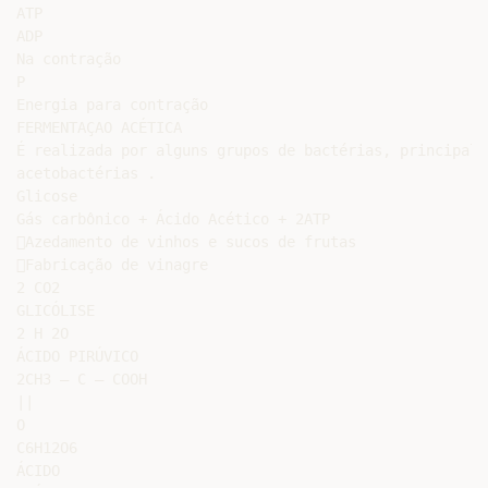
ATP

ADP

Na contração

P

Energia para contração

FERMENTAÇAO ACÉTICA

É realizada por alguns grupos de bactérias, principalme
acetobactérias .

Glicose

Gás carbônico + Ácido Acético + 2ATP

Azedamento de vinhos e sucos de frutas

Fabricação de vinagre

2 CO2

GLICÓLISE

2 H 2O

ÁCIDO PIRÚVICO

2CH3 — C — COOH

||

O

C6H12O6

ÁCIDO
