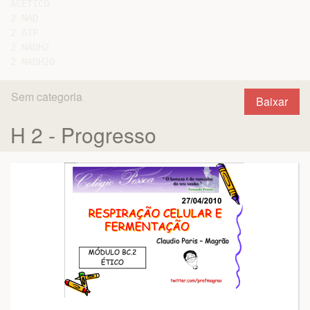
ACÉTICO

2 NAD

2 ATP

2 NADH2

Sem categoria
Baixar
H 2 - Progresso