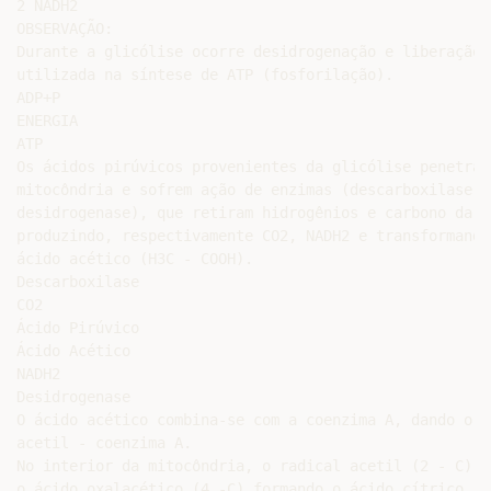
2 NADH2

OBSERVAÇÃO:

Durante a glicólise ocorre desidrogenação e liberação 
utilizada na síntese de ATP (fosforilação).

ADP+P

ENERGIA

ATP

Os ácidos pirúvicos provenientes da glicólise penetram 
mitocôndria e sofrem ação de enzimas (descarboxilase e

desidrogenase), que retiram hidrogênios e carbono da m
produzindo, respectivamente CO2, NADH2 e transformando-
ácido acético (H3C - COOH).

Descarboxilase

CO2

Ácido Pirúvico

Ácido Acético

NADH2

Desidrogenase

O ácido acético combina-se com a coenzima A, dando orig
acetil - coenzima A.

No interior da mitocôndria, o radical acetil (2 - C) c
o ácido oxalacético (4 -C) formando o ácido cítrico (6 