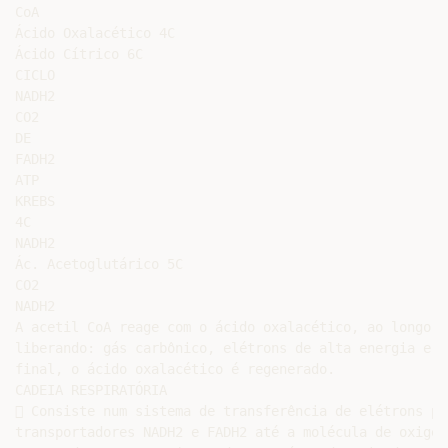
CoA

Ácido Oxalacético 4C

Ácido Cítrico 6C

CICLO

NADH2

CO2

DE

FADH2

ATP

KREBS

4C

NADH2

Ác. Acetoglutárico 5C

CO2

NADH2

A acetil CoA reage com o ácido oxalacético, ao longo d
liberando: gás carbônico, elétrons de alta energia e í
final, o ácido oxalacético é regenerado.

CADEIA RESPIRATÓRIA

 Consiste num sistema de transferência de elétrons pr
transportadores NADH2 e FADH2 até a molécula de oxigêni