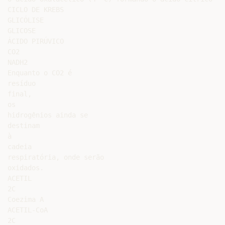
CICLO DE KREBS

GLICÓLISE

GLICOSE

ÁCIDO PIRÚVICO

CO2

NADH2

Enquanto o CO2 é

resíduo

final,

os

hidrogênios ainda se

destinam

à

cadeia

respiratória, onde serão

oxidados.

ACETIL

2C

Coezima A

ACETIL-CoA

2C
