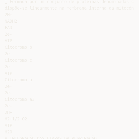
 Formada por um conjunto de proteínas denominadas cit
dispõe-se linearmente na membrana interna da mitocôndri
2H+

NADH2

FAD

2e-

ATP

Citocromo b

2e-

Citocromo c

2e-

ATP

Citocromo a

2e-

2e-

Citocromo a3

2e-

2H+

H2+1/2 O2

ATP

H2O

A INTEGRAÇÃO DAS ETAPAS DA RESPIRAÇÃO
