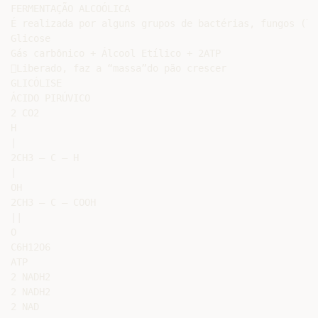
FERMENTAÇÃO ALCOÓLICA

É realizada por alguns grupos de bactérias, fungos (le
Glicose

Gás carbônico + Álcool Etílico + 2ATP

Liberado, faz a “massa”do pão crescer

GLICÓLISE

ÁCIDO PIRÚVICO

2 CO2

H

|

2CH3 — C — H

|

OH

2CH3 — C — COOH

||

O

C6H12O6

ATP

2 NADH2

2 NADH2

2 NAD
