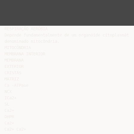
RESPIRAÇÃO AERÓBIA

Depende fundamentalmente de um organóide citoplasmático
denominado mitocôndria.

MITOCÔNDRIA

MEMBRANA INTERIOR

MEMBRANA

EXTERIOR

CRISTAS

MATRIZ

Ca -ATPase

NCX

ICa2+

SL

Ca2+

DHPR

Ca2+

Ca2+ Ca2+
