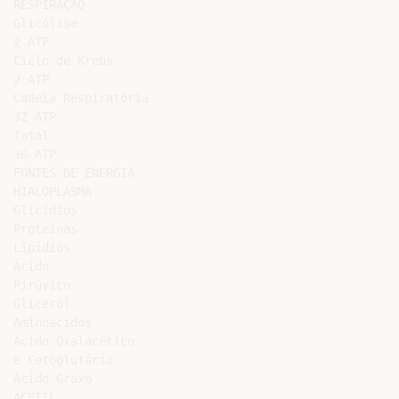
RESPIRAÇÃO

Glicólise

2 ATP

Ciclo de Krebs

2 ATP

Cadeia Respiratória

32 ATP

Total

36 ATP

FONTES DE ENERGIA

HIALOPLASMA

Glicídios

Proteínas

Lipídios

Ácido

Pirúvico

Glicerol

Aminoácidos

Ácido Oxalacético

e Cetoglutário

Ácido Graxo

ACETIL
