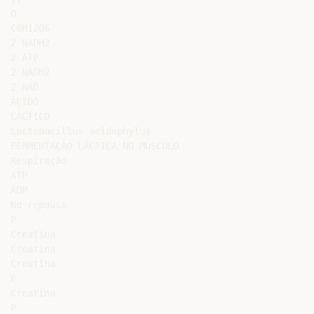
O

C6H12O6

2 NADH2

2 ATP

2 NADH2

2 NAD

ÁCIDO

LÁCTICO

Lactobacillus acidophylus

FERMENTAÇÃO LÁCTICA NO MÚSCULO

Respiração

ATP

ADP

No repouso

P

Creatina

Creatina

Creatina

P

Creatina

P
