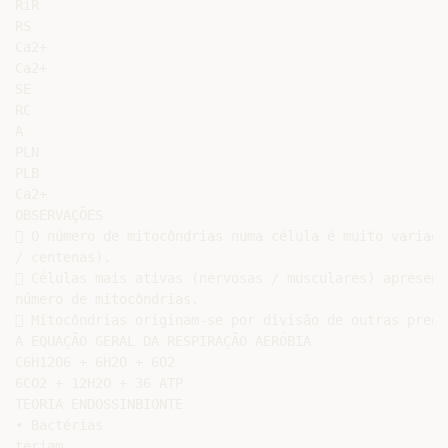
RiR

RS

Ca2+

Ca2+

SE

RC

A

PLN

PLB

Ca2+

OBSERVAÇÕES

 O número de mitocôndrias numa célula é muito variado
/ centenas).

 Células mais ativas (nervosas / musculares) apresent
número de mitocôndrias.

 Mitocôndrias originam-se por divisão de outras preex
A EQUAÇÃO GERAL DA RESPIRAÇÃO AERÓBIA

C6H12O6 + 6H2O + 6O2

6CO2 + 12H2O + 36 ATP

TEORIA ENDOSSINBIONTE

• Bactérias

teriam
