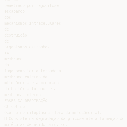
penetrado por fagocitose,

escapando

dos

mecanismos intracelulares

de

destruição

de

organismos estranhos.

•A

membrana

do

fagossomo teria tornado a

membrana externa da

mitocôndria e a membrana

da bactéria tornou-se a

membrana interna.

FASES DA RESPIRAÇÃO

Glicólise

Ocorre no citoplasma (fora da mitocôndria).

 Consiste na degradação da glicose até a formação de d
moléculas de ácido pirúvico.
