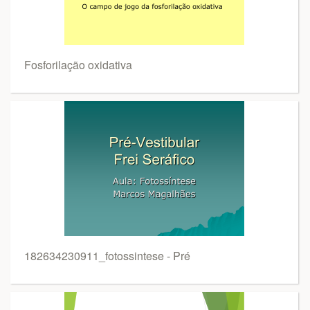
Fosforilação oxidativa
182634230911_fotossintese - Pré