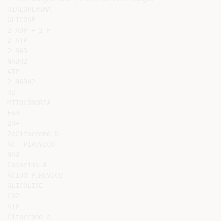
HIALOPLASMA

GLICOSE

2 ADP + 2 P

2 ATP

2 NAD

NADH2

ATP

2 NADH2

H2

MITOCÔNDRIA

FAD

2H+

2eCitocromo b

ÁC. PIRÚVICO

NAD

Coenzima A

ÁCIDO PIRÚVICO

GLICÓLISE

CO2

ATP

Citocromo a
