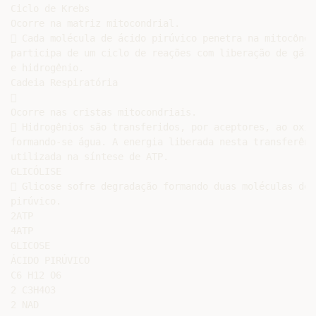
Ciclo de Krebs

Ocorre na matriz mitocondrial.

 Cada molécula de ácido pirúvico penetra na mitocôndri
participa de um ciclo de reações com liberação de gás 
e hidrogênio.

Cadeia Respiratória



Ocorre nas cristas mitocondriais.

 Hidrogênios são transferidos, por aceptores, ao oxigê
formando-se água. A energia liberada nesta transferênci
utilizada na síntese de ATP.

GLICÓLISE

 Glicose sofre degradação formando duas moléculas de á
pirúvico.

2ATP

4ATP

GLICOSE

ÁCIDO PIRÚVICO

C6 H12 O6

2 C3H4O3

2 NAD
