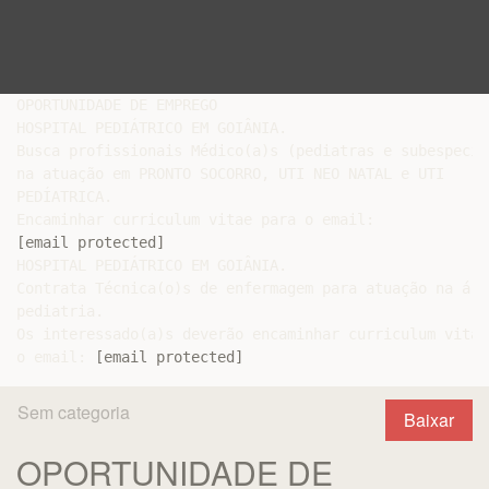
OPORTUNIDADE DE EMPREGO

HOSPITAL PEDIÁTRICO EM GOIÂNIA.

Busca profissionais Médico(a)s (pediatras e subespecia
na atuação em PRONTO SOCORRO, UTI NEO NATAL e UTI

PEDÍATRICA.

[email protected]
HOSPITAL PEDIÁTRICO EM GOIÂNIA.

Contrata Técnica(o)s de enfermagem para atuação na área
pediatria.

Os interessado(a)s deverão encaminhar curriculum vitae 
o email: 
[email protected]
Sem categoria
Baixar
OPORTUNIDADE DE