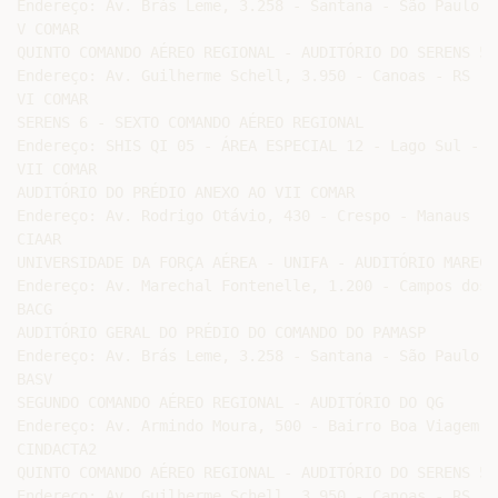
Endereço: Av. Brás Leme, 3.258 - Santana - São Paulo - 
V COMAR

QUINTO COMANDO AÉREO REGIONAL - AUDITÓRIO DO SERENS 5

Endereço: Av. Guilherme Schell, 3.950 - Canoas - RS

VI COMAR

SERENS 6 - SEXTO COMANDO AÉREO REGIONAL

Endereço: SHIS QI 05 - ÁREA ESPECIAL 12 - Lago Sul - B
VII COMAR

AUDITÓRIO DO PRÉDIO ANEXO AO VII COMAR

Endereço: Av. Rodrigo Otávio, 430 - Crespo - Manaus - A
CIAAR

UNIVERSIDADE DA FORÇA AÉREA - UNIFA - AUDITÓRIO MARECH
Endereço: Av. Marechal Fontenelle, 1.200 - Campos dos 
BACG

AUDITÓRIO GERAL DO PRÉDIO DO COMANDO DO PAMASP

Endereço: Av. Brás Leme, 3.258 - Santana - São Paulo - 
BASV

SEGUNDO COMANDO AÉREO REGIONAL - AUDITÓRIO DO QG

Endereço: Av. Armindo Moura, 500 - Bairro Boa Viagem -
CINDACTA2

QUINTO COMANDO AÉREO REGIONAL - AUDITÓRIO DO SERENS 5

Endereço: Av. Guilherme Schell, 3.950 - Canoas - RS
