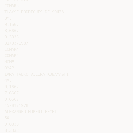
COMAR5

THAYSE RODRIGUES DE SOUZA

3º.

9,1667

8,6667

9,3333

31/03/1987

COMAR4

COMAR1

NOME

OMAP

IARA TAEKO VIEIRA KOBAYASHI

4º.

9,1667

7,6667

9,6667

15/01/1978

ALEXANDER HUBERT FECHT

5º.

9,0833

8,3333
