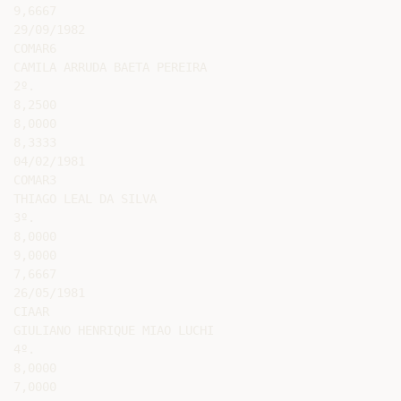
9,6667

29/09/1982

COMAR6

CAMILA ARRUDA BAETA PEREIRA

2º.

8,2500

8,0000

8,3333

04/02/1981

COMAR3

THIAGO LEAL DA SILVA

3º.

8,0000

9,0000

7,6667

26/05/1981

CIAAR

GIULIANO HENRIQUE MIAO LUCHI

4º.

8,0000

7,0000
