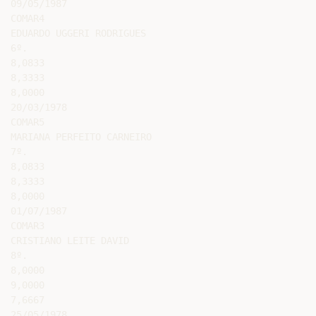
09/05/1987

COMAR4

EDUARDO UGGERI RODRIGUES

6º.

8,0833

8,3333

8,0000

20/03/1978

COMAR5

MARIANA PERFEITO CARNEIRO

7º.

8,0833

8,3333

8,0000

01/07/1987

COMAR3

CRISTIANO LEITE DAVID

8º.

8,0000

9,0000

7,6667

25/05/1978
