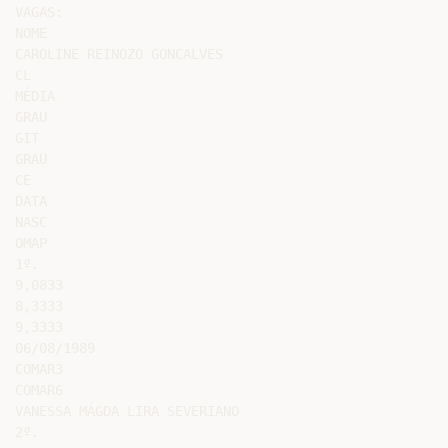
VAGAS:

NOME

CAROLINE REINOZO GONCALVES

CL

MÉDIA

GRAU

GIT

GRAU

CE

DATA

NASC

OMAP

1º.

9,0833

8,3333

9,3333

06/08/1989

COMAR3

COMAR6

VANESSA MÁGDA LIRA SEVERIANO

2º.
