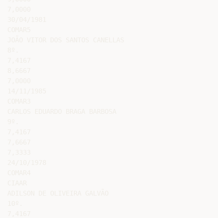
7,0000

30/04/1981

COMAR5

JOÃO VITOR DOS SANTOS CANELLAS

8º.

7,4167

8,6667

7,0000

14/11/1985

COMAR3

CARLOS EDUARDO BRAGA BARBOSA

9º.

7,4167

7,6667

7,3333

24/10/1978

COMAR4

CIAAR

ADILSON DE OLIVEIRA GALVÃO

10º.

7,4167
