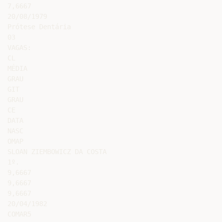
7,6667

20/08/1979

Prótese Dentária

03

VAGAS:

CL

MÉDIA

GRAU

GIT

GRAU

CE

DATA

NASC

OMAP

SLOAN ZIEMBOWICZ DA COSTA

1º.

9,6667

9,6667

9,6667

20/04/1982

COMAR5
