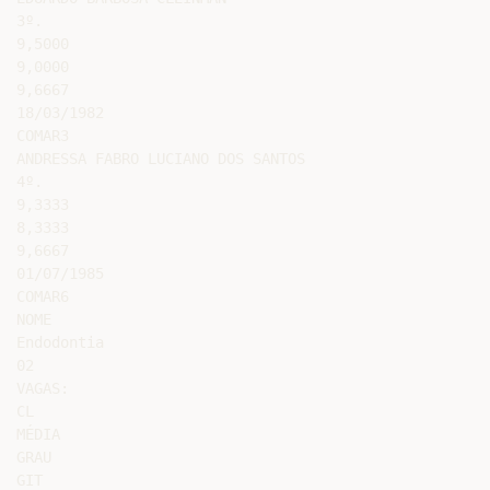
3º.

9,5000

9,0000

9,6667

18/03/1982

COMAR3

ANDRESSA FABRO LUCIANO DOS SANTOS

4º.

9,3333

8,3333

9,6667

01/07/1985

COMAR6

NOME

Endodontia

02

VAGAS:

CL

MÉDIA

GRAU

GIT
