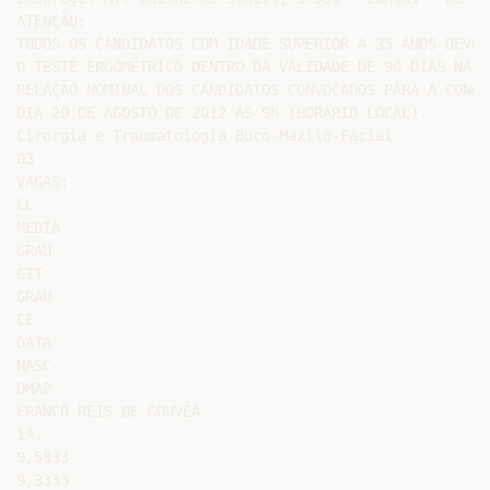
ATENÇÃO:

TODOS OS CANDIDATOS COM IDADE SUPERIOR A 35 ANOS DEVER
O TESTE ERGOMÉTRICO DENTRO DA VALIDADE DE 90 DIAS NA I
RELAÇÃO NOMINAL DOS CANDIDATOS CONVOCADOS PARA A CONCE
DIA 20 DE AGOSTO DE 2012 AS 9h (HORÁRIO LOCAL).

Cirurgia e Traumatologia Buco-Maxilo-Facial

03

VAGAS:

CL

MÉDIA

GRAU

GIT

GRAU

CE

DATA

NASC

OMAP

FRANCO REIS DE GOUVÊA

1º.

9,5833

9,3333
