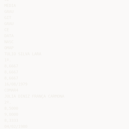
MÉDIA

GRAU

GIT

GRAU

CE

DATA

NASC

OMAP

TULIO SILVA LARA

1º.

8,6667

8,6667

8,6667

16/08/1979

COMAR4

JÚLIA DINIZ FRANÇA CARMONA

2º.

8,5000

9,0000

8,3333

04/02/1980
