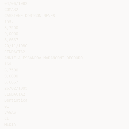
04/06/1982

COMAR2

CASSIANE DORIGON NEVES

15º.

8,7500

9,0000

8,6667

20/11/1980

CINDACTA2

ANNIE ALESSANDRA MARANGONI DEODORO

16º.

8,7500

9,0000

8,6667

26/02/1985

CINDACTA2

Dentística

01

VAGAS:

CL

MÉDIA
