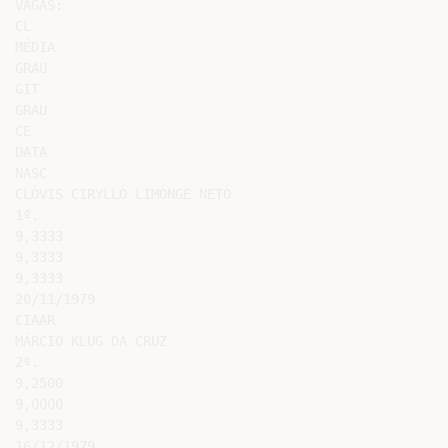
VAGAS:

CL

MÉDIA

GRAU

GIT

GRAU

CE

DATA

NASC

CLÓVIS CIRYLLO LIMONGE NETO

1º.

9,3333

9,3333

9,3333

20/11/1979

CIAAR

MÁRCIO KLUG DA CRUZ

2º.

9,2500

9,0000

9,3333

16/12/1979
