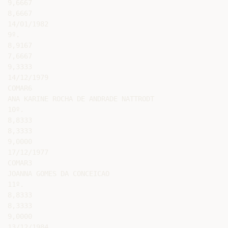
9,6667

8,6667

14/01/1982

9º.

8,9167

7,6667

9,3333

14/12/1979

COMAR6

ANA KARINE ROCHA DE ANDRADE NATTRODT

10º.

8,8333

8,3333

9,0000

17/12/1977

COMAR3

JOANNA GOMES DA CONCEICAO

11º.

8,8333

8,3333

9,0000

13/12/1984
