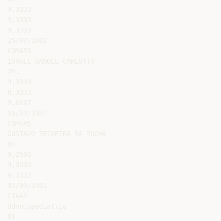
9,3333

9,3333

9,3333

25/07/1982

COMAR3

ISRAEL BANGEL CARLOTTO

7º.

9,3333

8,3333

9,6667

16/03/1982

COMAR5

GUSTAVO TEIXEIRA DA ROCHA

8º.

9,2500

9,0000

9,3333

02/09/1981

CIAAR

Odontopediatria

01
