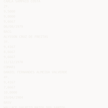
CARLA SAMPAIO COSTA

2º.

9,5000

9,0000

9,6667

06/08/1979

BACG

ALYSSON CRUZ DE FREITAS

3º.

9,4167

8,6667

9,6667

11/12/1978

COMAR1

DANIEL FERNANDES ALMEIDA VALVERDE

4º.

9,4167

7,6667

10,0000

19/04/1984

BASV

WALLACE SALMITO MATOS DOS SANTOS
