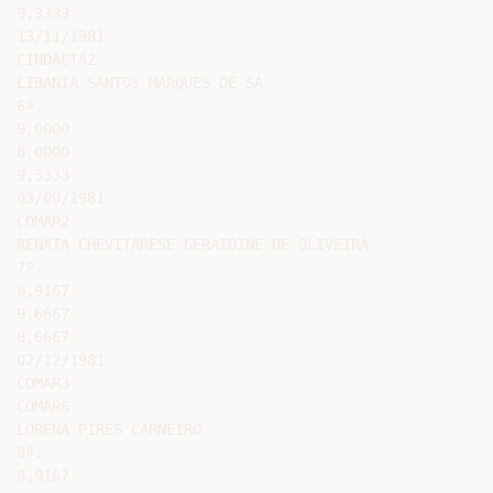
9,3333

13/11/1981

CINDACTA2

LIBANIA SANTOS MARQUES DE SÁ

6º.

9,0000

8,0000

9,3333

03/09/1981

COMAR2

RENATA CHEVITARESE GERAIDINE DE OLIVEIRA

7º.

8,9167

9,6667

8,6667

02/12/1981

COMAR3

COMAR6

LORENA PIRES CARNEIRO

8º.

8,9167
