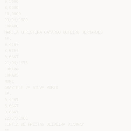
9,5000

8,0000

10,0000

03/04/1980

COMAR6

MARCIA CHRISTINA CAMARGO OUTEIRO HERNANDES

4º.

9,4167

8,6667

9,6667

21/04/1978

COMAR4

COMAR5

NOME

GRAZIELE DA SILVA PORTO

5º.

9,4167

8,6667

9,6667

22/07/1981

CÍNTIA DE FREITAS OLIVEIRA VIANNAY

6º.
