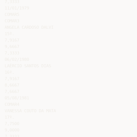
7,3333

11/01/1979

COMAR5

COMAR3

ANGELA CARDOSO DALVI

15º.

7,9167

9,6667

7,3333

06/02/1980

LAÉRCIO SANTOS DIAS

16º.

7,9167

8,6667

7,6667

05/08/1981

COMAR4

VANESSA COUTO DA MATA

17º.

7,7500

9,0000

7,3333
