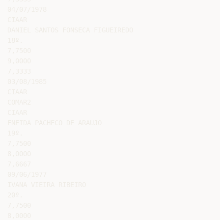
04/07/1978

CIAAR

DANIEL SANTOS FONSECA FIGUEIREDO

18º.

7,7500

9,0000

7,3333

03/08/1985

CIAAR

COMAR2

CIAAR

ENEIDA PACHECO DE ARAUJO

19º.

7,7500

8,0000

7,6667

09/06/1977

IVANA VIEIRA RIBEIRO

20º.

7,7500

8,0000
