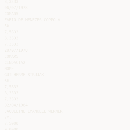
8,3333

06/07/1978

COMAR5

FABIO DE MENEZES COPPOLA

5º.

7,5833

8,3333

7,3333

28/07/1978

COMAR5

CINDACTA2

NOME

GUILHERME STRUJAK

6º.

7,5833

8,3333

7,3333

02/04/1984

JAQUELINE EMANUELE WERNER

7º.

7,5000

9,0000
