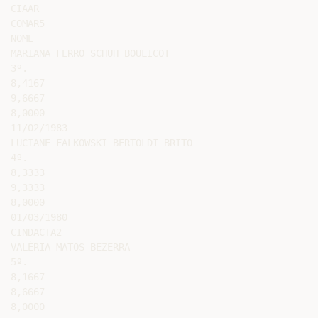
CIAAR

COMAR5

NOME

MARIANA FERRO SCHUH BOULICOT

3º.

8,4167

9,6667

8,0000

11/02/1983

LUCIANE FALKOWSKI BERTOLDI BRITO

4º.

8,3333

9,3333

8,0000

01/03/1980

CINDACTA2

VALÉRIA MATOS BEZERRA

5º.

8,1667

8,6667

8,0000
