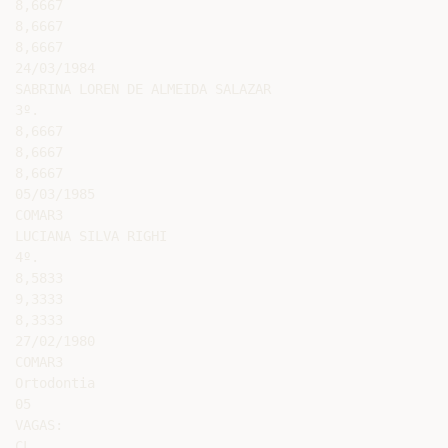
8,6667

8,6667

8,6667

24/03/1984

SABRINA LOREN DE ALMEIDA SALAZAR

3º.

8,6667

8,6667

8,6667

05/03/1985

COMAR3

LUCIANA SILVA RIGHI

4º.

8,5833

9,3333

8,3333

27/02/1980

COMAR3

Ortodontia

05

VAGAS:

CL
