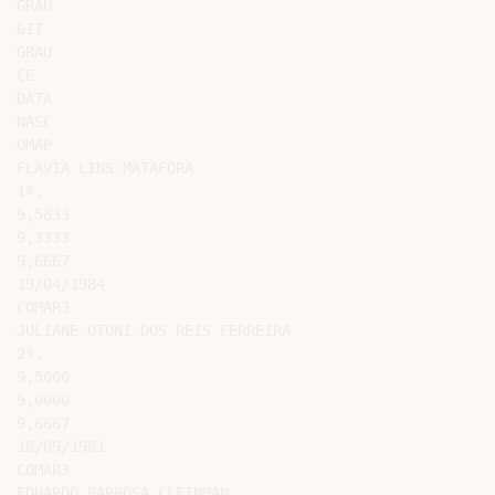
GRAU

GIT

GRAU

CE

DATA

NASC

OMAP

FLAVIA LINS MATAFORA

1º.

9,5833

9,3333

9,6667

19/04/1984

COMAR3

JULIANE OTONI DOS REIS FERREIRA

2º.

9,5000

9,0000

9,6667

18/09/1981

COMAR3

EDUARDO BARBOSA CLEINMAN
