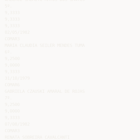
5º.

9,3333

9,3333

9,3333

02/05/1982

COMAR3

MARIA CLAUDIA SEILER MENDES TUMA

6º.

9,2500

9,0000

9,3333

31/10/1979

COMAR6

GABRIELA CZAUSKI AMARAL DE ROJAS

7º.

9,2500

9,0000

9,3333

07/08/1982

COMAR3

RENATA SOBREIRA CAVALCANTI
