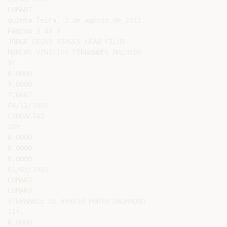
COMAR7

quinta-feira, 2 de agosto de 2012

Página 2 de 3

JORGE CÉSAR BORGES LEÃO FILHO

MARCOS VINÍCIUS FERNANDES MACHADO

9º.

8,0000

9,0000

7,6667

04/12/1986

CINDACTA2

10º.

8,0000

8,0000

8,0000

01/03/1981

COMAR3

COMAR3

STEPHANIE DE ARAUJO PORTO DRUMMOND

11º.

8,0000
