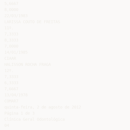
5,6667

8,0000

22/03/1983

LARISSA COUTO DE FREITAS

11º.

7,3333

8,3333

7,0000

14/01/1985

CIAAR

HALISSON ROCHA FRAGA

12º.

7,3333

6,3333

7,6667

13/04/1978

COMAR7

quinta-feira, 2 de agosto de 2012

Página 1 de 3

Clínica Geral Odontológica

04
