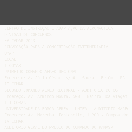
CENTRO DE INSTRUÇÃO E ADAPTAÇÃO DA AERONÁUTICA

DIVISÃO DE CONCURSOS

EA CADAR 2013

CONVOCAÇÃO PARA A CONCENTRAÇÃO INTERMEDIÁRIA

OMAP

LOCAL

I COMAR

PRIMEIRO COMANDO AÉREO REGIONAL

Endereço: Av Júlio César, s/nº - Souza - Belém - PA

II COMAR

SEGUNDO COMANDO AÉREO REGIONAL - AUDITÓRIO DO QG

Endereço: Av. Armindo Moura, 500 - Bairro Boa Viagem -
III COMAR

UNIVERSIDADE DA FORÇA AÉREA - UNIFA - AUDITÓRIO MARECH
Endereço: Av. Marechal Fontenelle, 1.200 - Campos dos 
IV COMAR

AUDITÓRIO GERAL DO PRÉDIO DO COMANDO DO PAMASP
