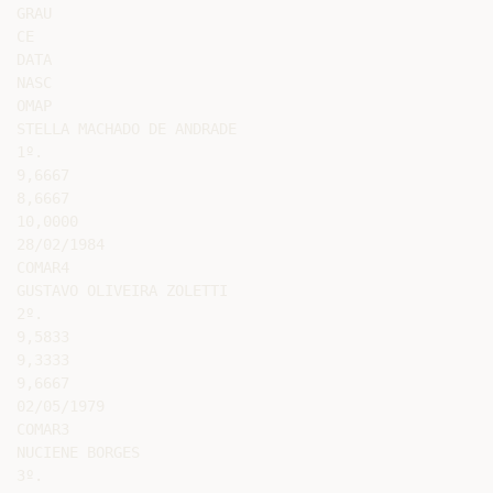
GRAU

CE

DATA

NASC

OMAP

STELLA MACHADO DE ANDRADE

1º.

9,6667

8,6667

10,0000

28/02/1984

COMAR4

GUSTAVO OLIVEIRA ZOLETTI

2º.

9,5833

9,3333

9,6667

02/05/1979

COMAR3

NUCIENE BORGES

3º.
