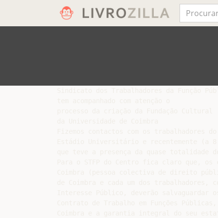
Sindicato dos Trabalhadores da Função Públ
tem acompanhado com atenção o

processo da criação da Fundação Cultural

da Universidade de Coimbra

Fizemos contactos com os trabalhadores do
Estádio Universitário e recentemente (a 8
que teve a presença da quase totalidade do
Para o STFP do Centro fica claro que, os 
Coimbra (pessoa colectiva de direito públ
de Coimbra e cada um dos trabalhadores, c
Interesse Público, deverão salvaguardar o
Contrato de Trabalho em Funções Públicas,
Coimbra e a garantia integral do seu estat