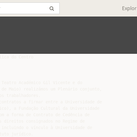
Explor
ica do Centro

 Teatro Académico Gil Vicente e do

 de Maio) realizámos um Plenário conjunto,

s trabalhadores.

contratos a firmar entre a Universidade de

ico), a Fundação Cultural da Universidade

om a forma de Contrato de Cedência de

s direitos consignados no Regime de

 incluindo o vínculo à Universidade de

uto jurídico.
