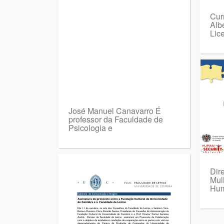
Cur
Alb
Lic
José Manuel Canavarro É
professor da Faculdade de
Psicologia e
Dir
Mul
Hu