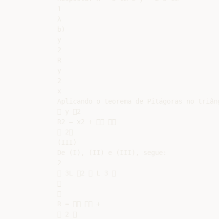
1

λ

b)

y

2

R

y

2

x

Aplicando o teorema de Pitágoras no triân
 y 2

R2 = x2 +  

 2

(III)

De (I), (II) e (III), segue:

2

 3L 2  L 3 





R =   +

 2 
