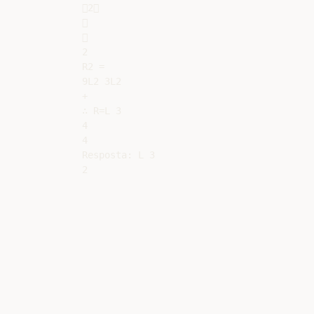
2





2

R2 =

9L2 3L2

+

∴ R=L 3

4

4

Resposta: L 3
