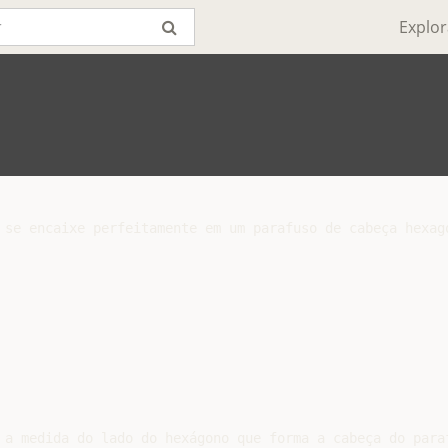
Explor
 se encaixe perfeitamente em um parafuso de cabeça hexago
 a medida do lado do hexágono que forma a cabeça do paraf