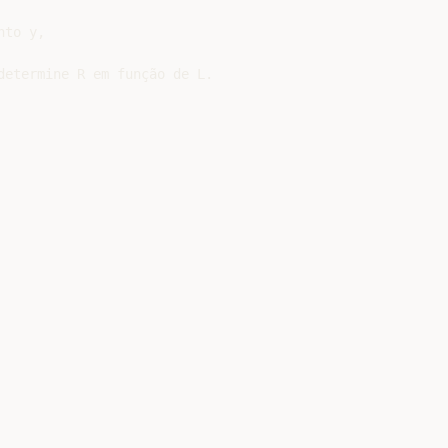
to y,

etermine R em função de L.
