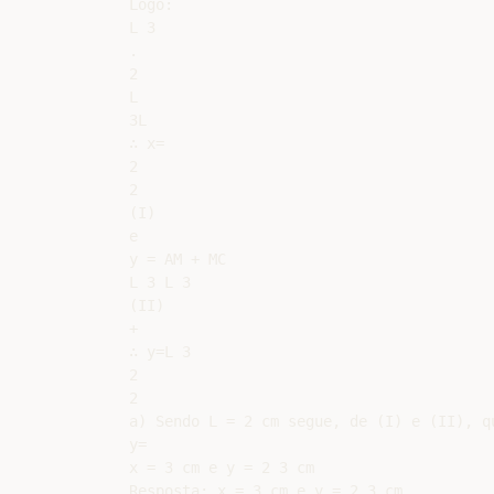
Logo:

L 3

.

2

L

3L

∴ x=

2

2

(I)

e

y = AM + MC

L 3 L 3

(II)

+

∴ y=L 3

2

2

a) Sendo L = 2 cm segue, de (I) e (II), qu
y=

x = 3 cm e y = 2 3 cm

Resposta: x = 3 cm e y = 2 3 cm
