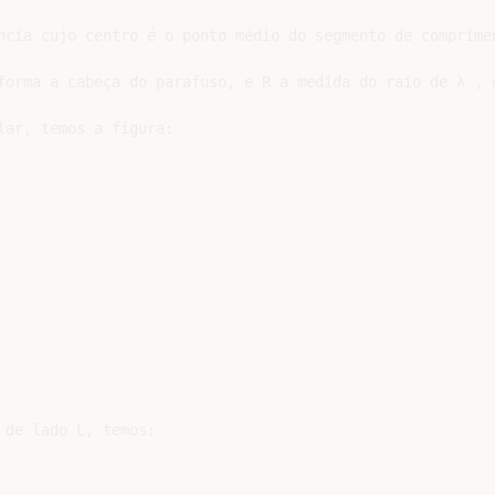
ncia cujo centro é o ponto médio do segmento de comprimen
forma a cabeça do parafuso, e R a medida do raio de λ , d
ar, temos a figura:

de lado L, temos:
