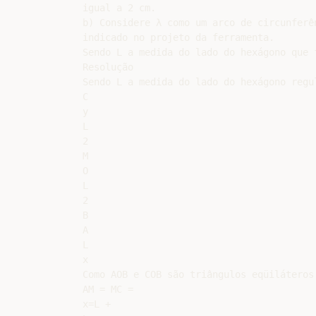
igual a 2 cm.

b) Considere λ como um arco de circunferê
indicado no projeto da ferramenta.

Sendo L a medida do lado do hexágono que 
Resolução

Sendo L a medida do lado do hexágono regul
C

y

L

2

M

O

L

2

B

A

L

x

Como AOB e COB são triângulos eqüiláteros 
AM = MC =

x=L +
