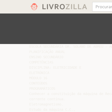
ESCOLA SECUNDÁRIA DR. SOLANO DE ABREU – AB
PLANIFICAÇÃO ANUAL

ENSINO SECUNDÁRIO

COMPETÊNCIAS

DISCIPLINA: ELETRICIDADE E

ELETRÓNICA

MÓDULO 16

CONTEÚDOS

PROGRAMÁTICOS

Conhecer a constituição da máquina de Reca
corrente contínua.

Eletromagnetismo.

Estudo da máquina C.C.,
