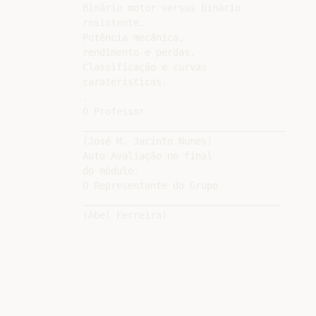
Binário motor versus binário

resistente.

Potência mecânica,

rendimento e perdas.

Classificação e curvas

caraterísticas.

.

O Professor

____________________________________

(José M. Jacinto Nunes)

Auto Avaliação no final

do módulo.

O Representante do Grupo

___________________________________
