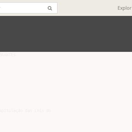
Explor
RANTES

pitulação das Leis do
