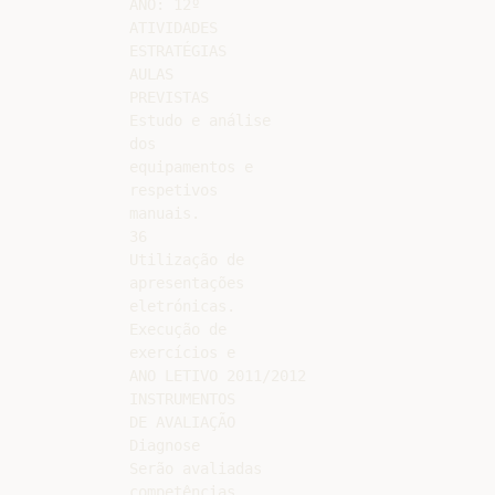
ANO: 12º

ATIVIDADES

ESTRATÉGIAS

AULAS

PREVISTAS

Estudo e análise

dos

equipamentos e

respetivos

manuais.

36

Utilização de

apresentações

eletrónicas.

Execução de

exercícios e

ANO LETIVO 2011/2012

INSTRUMENTOS

DE AVALIAÇÃO

Diagnose

Serão avaliadas

competências
