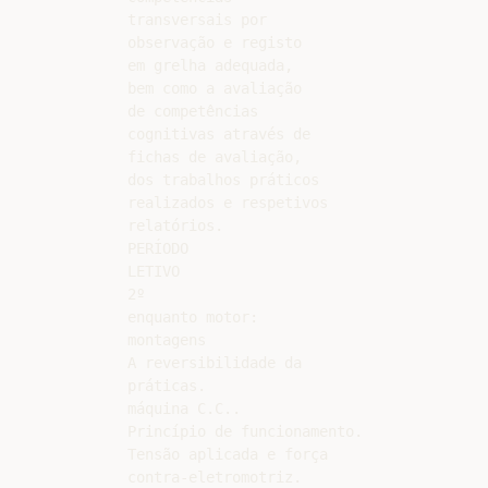
transversais por

observação e registo

em grelha adequada,

bem como a avaliação

de competências

cognitivas através de

fichas de avaliação,

dos trabalhos práticos

realizados e respetivos

relatórios.

PERÍODO

LETIVO

2º

enquanto motor:

montagens

A reversibilidade da

práticas.

máquina C.C..

Princípio de funcionamento.

Tensão aplicada e força

contra-eletromotriz.
