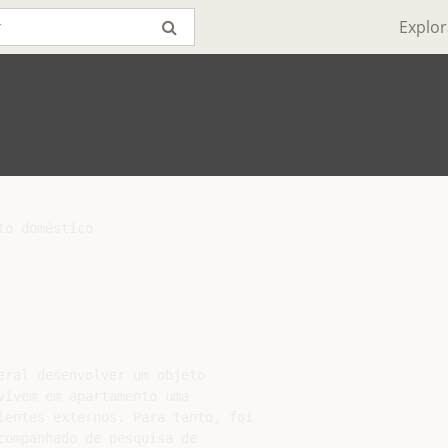
Explor
o doméstico

eral desenvolver um objeto

ivem em apartamento uma

ientes externos. Para tanto, foi

ompanhado de pesquisa de
