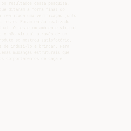
 os resultados dessa pesquisa,

que ditaram a forma final do

i realizada uma verificação junto

a teste. Foram então realizado

tual. O teste em ambiente virtual

e o não virtual através de um

roduto se mostrou satisfatório,

s de induzi-lo a brincar. Para

uenas mudanças estruturais que

os comportamentos de caça e
