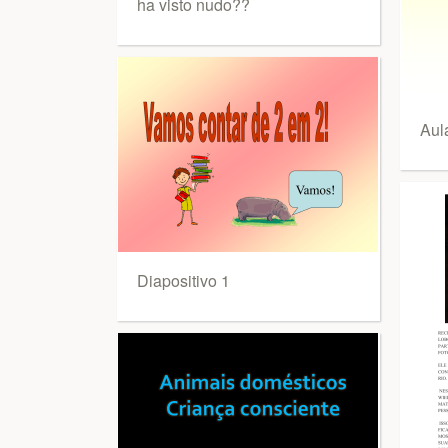
ha visto nudo??
Aul
Diapositivo 1