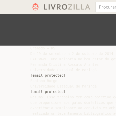
Gramado – RS

De 29 de setembro a 2 de outubro de 2014

CAT WAVE: uma melhoria no bem estar do gat
Fernanda Cristina Rossato Arantes

[email protected]
Fabiano Burgo

[email protected]
Resumo: Esse trabalho tem como objetivo g
que proporcione aos gatos domésticos que v
experiência semelhante ao convívio em amb
realizado um levantamento bibliográfico ac