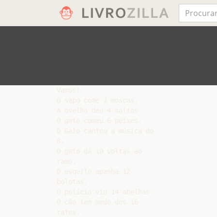
Vamos!

O sapo come 2 moscas.

A ovelha deu 4 saltos.

O gato comeu 6 peixes.

O Gaio cantou a música do

8.

O gato dá 10 voltas ao

ramo.

O esquilo apanha 12

bolotas.

O polícia viu 14 abelhas.

O cão tem medo dos 16

ratos.
