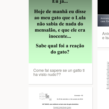
Ani
e Is
Come fai sapere se un gatto ti
ha visto nudo??