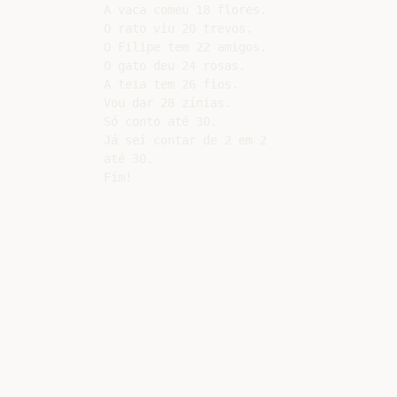
A vaca comeu 18 flores.

O rato viu 20 trevos.

O Filipe tem 22 amigos.

O gato deu 24 rosas.

A teia tem 26 fios.

Vou dar 28 zínias.

Só conto até 30.

Já sei contar de 2 em 2

até 30.
