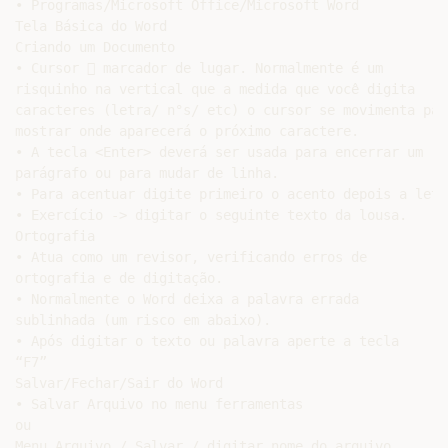
• Programas/Microsoft Office/Microsoft Word

Tela Básica do Word

Criando um Documento

• Cursor  marcador de lugar. Normalmente é um

risquinho na vertical que a medida que você digita

caracteres (letra/ n°s/ etc) o cursor se movimenta para
mostrar onde aparecerá o próximo caractere.

• A tecla <Enter> deverá ser usada para encerrar um

parágrafo ou para mudar de linha.

• Para acentuar digite primeiro o acento depois a letra
• Exercício -> digitar o seguinte texto da lousa.

Ortografia

• Atua como um revisor, verificando erros de

ortografia e de digitação.

• Normalmente o Word deixa a palavra errada

sublinhada (um risco em abaixo).

• Após digitar o texto ou palavra aperte a tecla

“F7”

Salvar/Fechar/Sair do Word

• Salvar Arquivo no menu ferramentas

ou

Menu Arquivo / Salvar / digitar nome do arquivo
