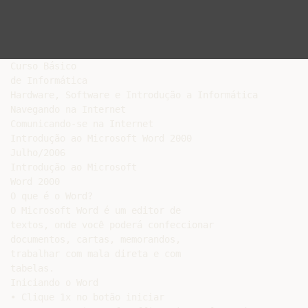
Curso Básico

de Informática

Hardware, Software e Introdução a Informática

Navegando na Internet

Comunicando-se na Internet

Introdução ao Microsoft Word 2000

Julho/2006

Introdução ao Microsoft

Word 2000

O que é o Word?

O Microsoft Word é um editor de

textos, onde você poderá confeccionar

documentos, cartas, memorandos,

trabalhar com mala direta e com

tabelas.

Iniciando o Word

• Clique 1x no botão iniciar
