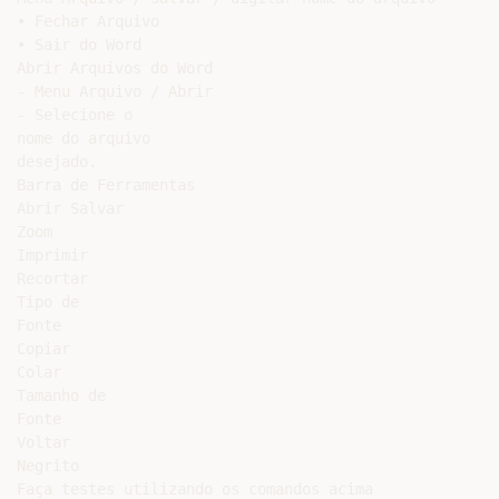
• Fechar Arquivo

• Sair do Word

Abrir Arquivos do Word

- Menu Arquivo / Abrir

- Selecione o

nome do arquivo

desejado.

Barra de Ferramentas

Abrir Salvar

Zoom

Imprimir

Recortar

Tipo de

Fonte

Copiar

Colar

Tamanho de

Fonte

Voltar

Negrito

Faça testes utilizando os comandos acima
