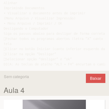
Alinhar

Imprimindo Documentos

• Visualizar o documento antes de imprimir

(Menu Arquivo / Visualizar Impressão)

• Menu Arquivo / Imprimir / OK

Desligando o Computador

Siga os passos abaixo para desligar de forma correta o
Fechar todos os programas abertos (letra “X” canto su
tela

Clicar no botão Iniciar (canto inferior esquerdo da te
Clicar na opção “Desligar”

Selecionar opção “desligar” e “ok”

Sem categoria
Baixar
Aula 4