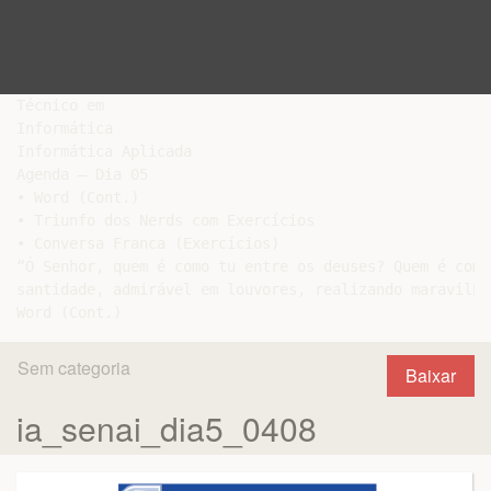
Técnico em

Informática

Informática Aplicada

Agenda – Dia 05

• Word (Cont.)

• Triunfo dos Nerds com Exercícios

• Conversa Franca (Exercícios)

“Ó Senhor, quem é como tu entre os deuses? Quem é como
santidade, admirável em louvores, realizando maravilha
Sem categoria
Baixar
ia_senai_dia5_0408