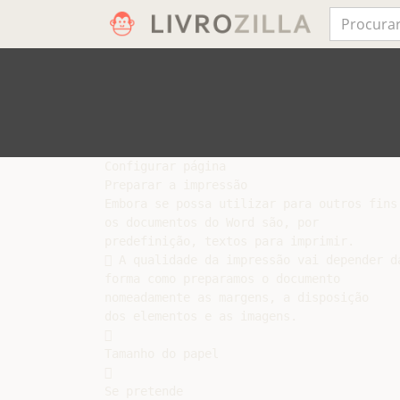
Configurar página

Preparar a impressão

Embora se possa utilizar para outros fins

os documentos do Word são, por

predefinição, textos para imprimir.

 A qualidade da impressão vai depender da
forma como preparamos o documento

nomeadamente as margens, a disposição

dos elementos e as imagens.



Tamanho do papel



Se pretende
