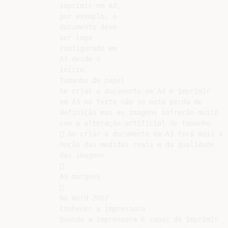
imprimir em A3,

por exemplo, o

documento deve

ser logo

configurado em

A3 desde o

início.

Tamanho do papel

Se criar o documento em A4 e imprimir

em A3 no texto não se nota perda de

definição mas as imagens sofrerão muito

com a alteração artificial de tamanho.

 Ao criar o documento em A3 terá mais a

noção das medidas reais e da qualidade

das imagens.



As margens



No Word 2007

Conhecer a impressora

Quando a impressora é capaz de imprimir
