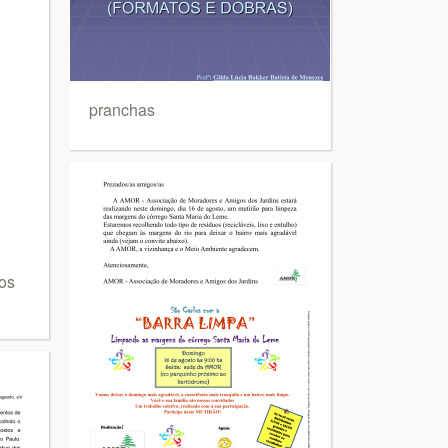
pranchas
 os