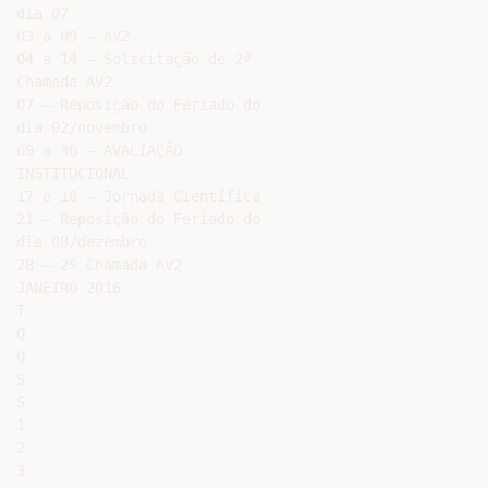
dia 07

03 a 09 – AV2

04 a 14 – Solicitação de 2ª

Chamada AV2

07 – Reposição do Feriado do

dia 02/novembro

09 a 30 – AVALIAÇÃO

INSTITUCIONAL

17 e 18 – Jornada Científica

21 – Reposição do Feriado do

dia 08/dezembro

28 – 2º Chamada AV2

JANEIRO 2016

T

Q

Q

S

S

1

2

3
