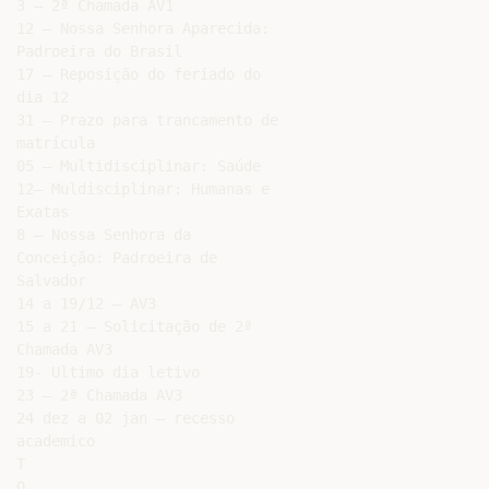
3 – 2ª Chamada AV1

12 – Nossa Senhora Aparecida:

Padroeira do Brasil

17 – Reposição do feriado do

dia 12

31 – Prazo para trancamento de

matrícula

05 – Multidisciplinar: Saúde

12– Muldisciplinar: Humanas e

Exatas

8 – Nossa Senhora da

Conceição: Padroeira de

Salvador

14 a 19/12 – AV3

15 a 21 – Solicitação de 2ª

Chamada AV3

19- Ultimo dia letivo

23 – 2ª Chamada AV3

24 dez a 02 jan – recesso

academico

T

Q
