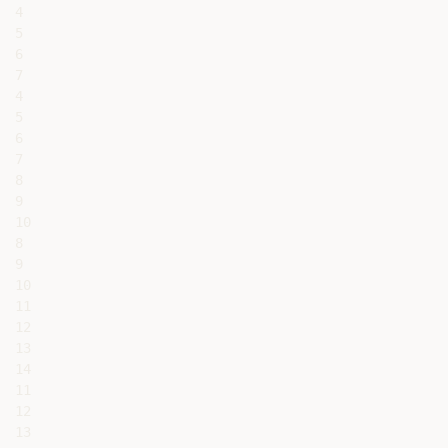
4

5

6

7

4

5

6

7

8

9

10

8

9

10

11

12

13

14

11

12

13
