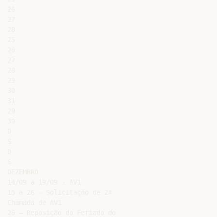
26

27

28

25

26

27

28

29

30

31

29

30

D

S

D

S

DEZEMBRO

14/09 a 19/09 - AV1

15 a 26 – Solicitação de 2ª

Chamada de AV1

26 – Reposição do Feriado do
