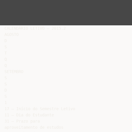
CALENDÁRIO LETIVO – 2015.2

AGOSTO

D

S

T

Q

Q

SETEMBRO

S

S

D

S

1

17 – Início do Semestre Letivo

11 – Dia do Estudante

31 – Prazo para

aproveitamento de estudos
