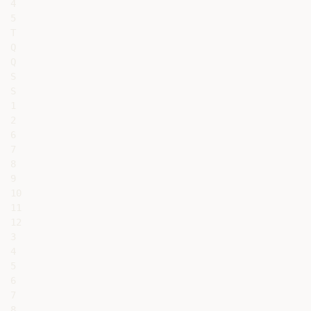
4

5

T

Q

Q

S

S

1

2

6

7

8

9

10

11

12

3

4

5

6

7

8
