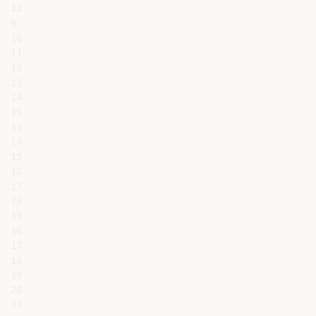
12

9

10

11

12

13

14

15

13

14

15

16

17

18

19

16

17

18

19

20

21
