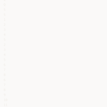
Q

S

S

1

2

3

4

5

2

3

4

5

6

7

8

6

7

8

9

10

11
