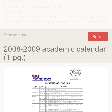
academico

04 a 09/jan – Avaliação Final

Importante

São 19 semanas letivas com os sábados da multidiscipli
Sem categoria
Baixar
2008-2009 academic calendar
(1-pg.)