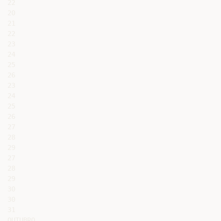
22

20

21

22

23

24

25

26

23

24

25

26

27

28

29

27

28

29

30

30

31

OUTUBRO
