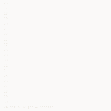
26

17

18

19

20

21

22

23

27

28

29

30

31

24

25

26

27

28

29

30

24 dez a 02 jan – recesso
