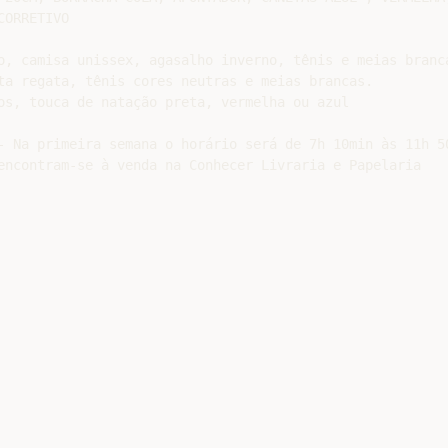
ORRETIVO

o, camisa unissex, agasalho inverno, tênis e meias branca
ta regata, tênis cores neutras e meias brancas.

os, touca de natação preta, vermelha ou azul

- Na primeira semana o horário será de 7h 10min às 11h 50