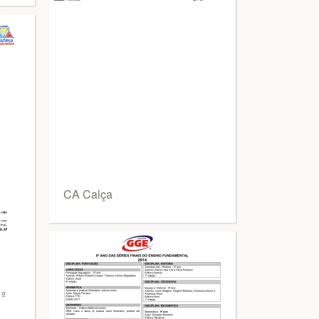
CA Calça
1º