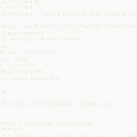
COCHAR MAGALHÃES

A (PARA CONSULTA)

GUA PORTUGUESA - TEORIA E ESTILOS DE ÉPOCA DO BRASIL E PO
 BRASIL – VOLUME ÚNICO – EDIÇÃO ATUALIZADA EDITORA MODERN
 BORGES GUIMARÃES

ÇÃO ATUALIZADA – EDITORA SCIPIONE

IGO

E ÚNICO – EDITORA ÁTICA

A V. SENISE

 - 2ª EDIÇÃO

RNO – EDITORA FTD

 3 – EDIÇÃO MODERNA PLUZ

NA

LUME ÚNICO – EDIÇÃO ATUALIZADA – EDITORA ÁTICA

TAMANHO OFÍCIO PAUTADO, 1 PASTA BRASIL

PENSÁVEL).

 20CM, BORRACHA COLA, APONTADOR, CANETAS AZUL , VERMELHA,