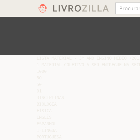
LISTA MATERIAL - 3º ANO ENSINO MÉDIO /2013
1-MATERIAL COLETIVO A SER ENTREGUE NA SEC
1000

50

50

01

DISCIPLINAS

BIOLOGIA

FÍSICA

INGLÊS

ESPANHOL

1-LÍNGUA

PORTUGUESA
