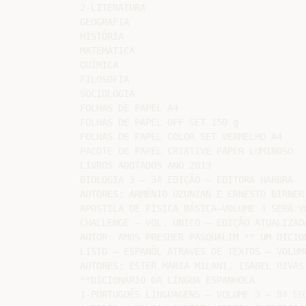
2-LITERATURA

GEOGRAFIA

HISTÓRIA

MATEMÁTICA

QUÍMICA

FILOSOFIA

SOCIOLOGIA

FOLHAS DE PAPEL A4

FOLHAS DE PAPEL OFF SET 150 g

FOLHAS DE PAPEL COLOR SET VERMELHO A4

PACOTE DE PAPEL CRIATIVE PAPER LUMINOSO

LIVROS ADOTADOS ANO 2013

BIOLOGIA 3 – 3ª EDIÇÃO – EDITORA HARBRA

AUTORES: ARMÊNIO UZUNIAN E ERNESTO BIRNER

APOSTILA DE FÍSICA BÁSICA–VOLUME 3 SERÁ VE
CHALLENGE – VOL. ÚNICO – EDIÇÃO ATUALIZADA
AUTOR: AMOS PRESHER PASQUALIM ** UM DICION
LISTO – ESPANÕL ATRAVÉS DE TEXTOS – VOLUME
AUTORES: ESTER MARIA MILANI, ISABEL RIVAS 
**DICIONÁRIO DA LÍNGUA ESPANHOLA

1-PORTUGUÊS LINGUAGENS – VOLUME 3 – 8ª EDI