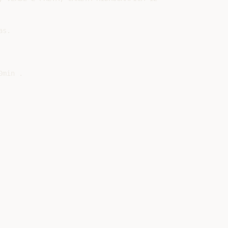
s.

min .
