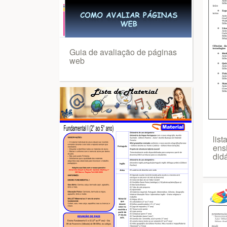
Guia de avaliação de páginas
web
list
ens
didá