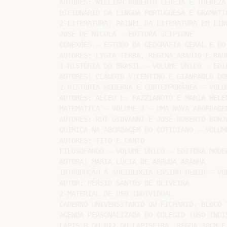
AUTORES: WILLIAM ROBERTO CEREJA E THEREZA 
DICIONÁRIO DA LÍNGUA PORTUGUESA E GRAMÁTIC
2-LITERATURA: PAINEL DA LITERATURA EM LÍN
JOSÉ DE NICOLA - EDITORA SCIPIONE

CONEXÕES – ESTUDO DA GEOGRAFIA GERAL E DO
AUTORES: LYGIA TERRA, REGINA ARAÚJO E RAUL
1-HISTÓRIA DO BRASIL – VOLUME ÚNICO - EDI
AUTORES: CLÁUDIO VICENTINO E GIANPAOLO DOR
2-HISTÓRIA MODERNA E CONTEMPORÂNEA – VOLUM
AUTORES: ALCEU L. PAZZIANOTO E MARIA HELEN
MATEMÁTICA – VOLUME 3 – UMA NOVA ABORDAGEM
AUTORES: RUI GIOVANNI E JOSÉ ROBERTO BONJO
QUÍMICA NA ABORDAGEM DO COTIDIANO – VOLUME
AUTORES: TITO E CANTO

FILOSOFANDO – VOLUME ÚNICO – EDITORA MODER
AUTORA: MARIA LÚCIA DE ARRUDA ARANHA

INTRODUÇÃO À SOCIOLOGIA ENSINO MÉDIO – VO
AUTOR: PÉRSIO SANTOS DE OLIVEIRA

2-MATERIAL DE USO INDIVIDUAL

CADERNO UNIVERSITÁRIO OU FICHÁRIO, BLOCO 
AGENDA PERSONALIZADA DO COLÉGIO (USO INDIS
LÁPIS B OU Nº2 OU LAPISEIRA, RÉGUA 30CM E