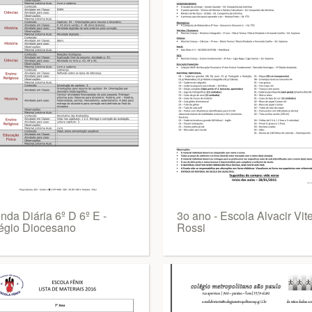
nda Diária 6º D 6º E -
3o ano - Escola Alvacir Vit
égio Diocesano
Rossi