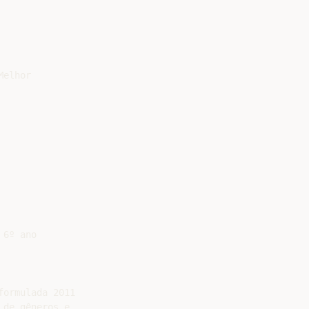
elhor

6º ano

ormulada 2011

de gêneros e
