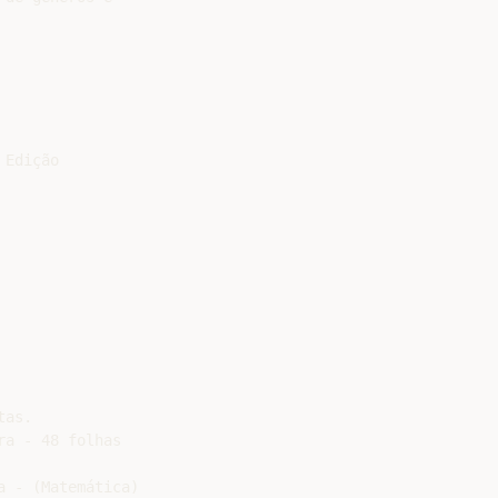
Edição

as.

a - 48 folhas

 - (Matemática)
