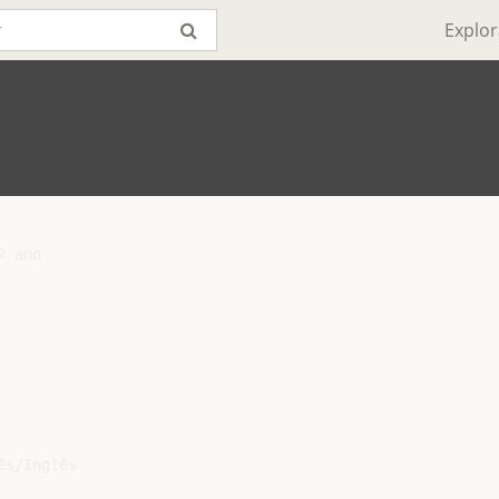
Explor
 ano

s/Inglês
