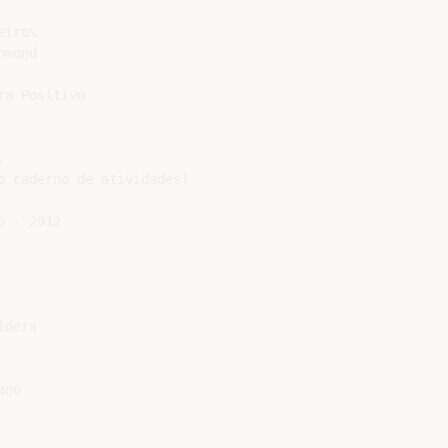
iros

mond

a Positivo



 caderno de atividades)

 - 2012

ders

no
