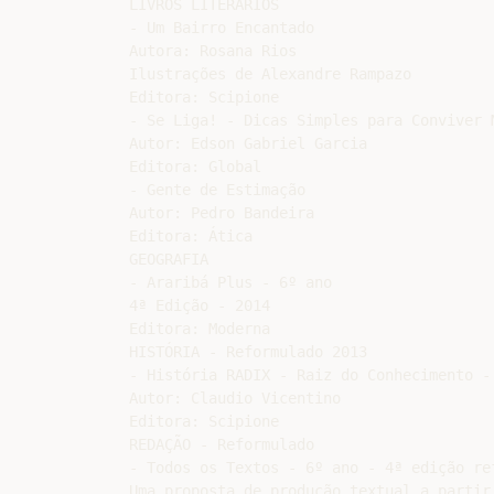
LIVROS LITERÁRIOS

- Um Bairro Encantado

Autora: Rosana Rios

Ilustrações de Alexandre Rampazo

Editora: Scipione

- Se Liga! - Dicas Simples para Conviver M
Autor: Edson Gabriel Garcia

Editora: Global

- Gente de Estimação

Autor: Pedro Bandeira

Editora: Ática

GEOGRAFIA

- Araribá Plus - 6º ano

4ª Edição - 2014

Editora: Moderna

HISTÓRIA - Reformulado 2013

- História RADIX - Raiz do Conhecimento - 
Autor: Claudio Vicentino

Editora: Scipione

REDAÇÃO - Reformulado

- Todos os Textos - 6º ano - 4ª edição ref
Uma proposta de produção textual a partir 