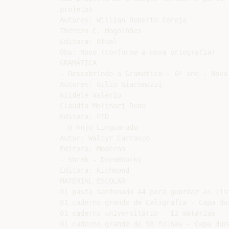
projetos

Autores: Willian Roberto Cereja

Thereza C. Magalhães

Editora: Atual

Obs: Novo (conforme a nova ortografia)

GRAMÁTICA

- Descobrindo a Gramática - 6º ano - Nova 
Autores: Gilio Giacomozzi

Gildete Valério

Cláudia Molinari Reda

Editora: FTD

- O Anjo Linguarudo

Autor: Walcyr Carrasco

Editora: Moderna

- Shrek - DreamWorks

Editora: Richmond

MATERIAL ESCOLAR

01 pasta sanfonada A4 para guardar as list
01 caderno grande de Caligrafia - Capa dur
01 caderno universitário - 12 matérias

01 caderno grande de 98 folhas - Capa dura