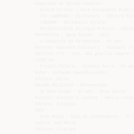
Sugestões de Minidicionários:

- Oxford Escolar - Para Estudantes Brasile
- The LANDMARK - Dictionary - Editora Rich
- LONGMAN - Dicionário Escolar

- Minidicionário Bilingue Prático - Editor
MATEMÁTICA - Nova Edição - 2012

- A Conquista da Matemática - 6º ano

Autores: Giovanni Castrucci - Giovanni Jr.
Editora: FTD - (Obs. Não precisa comprar o
CIÊNCIAS

- Projeto Teláris - Planeta Terra - 6º ano
Autor: Fernando Gewandsznajder

Editora: Ática

ENSINO RELIGIOSO - Reformulado

- De Mãos Dadas - 6º ano - Nova Edição

Autores: Avelino A. Correa - Amélia Schnei
Editora: Scipione

ARTE

- Arte RADIX - Raiz do Conhecimento - 6º a
Autora: Beá Meira

Editora: Scipione
