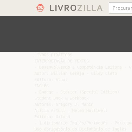
LIVROS DIDÁTICOS

INTERPRETAÇÃO DE TEXTOS

- Desenvolvendo a Competência Leitora - 6º
Autor: Willian Cereja - Ciley Cleto

Editora: Atual

INGLÊS

- Engage - Starter (Special Edition)

Student Book & Workbook

Autores: Gregory J. Manin

Alicia Artusi - Helen Halliwell

Editora: Oxford

- 1 dicionário Inglês/Português - Portuguê
Uso obrigatório do Dicionário de Inglês
