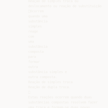
Reação de simples troca ou

deslocamento ou reação de substituição

Ocorrem

quando uma

substância

simples

reage

com

uma

substância

composta

para

formar

outra

substância simples e

outra composta.

Reação de simples troca

Reação de dupla troca.



Estas reações ocorrem quando duas

substâncias compostas resolvem fazer

uma troca e formam-se duas novas
