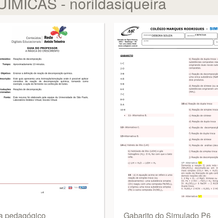
ICAS - norildasiqueira
a pedagógico
Gabarito do Simulado P6