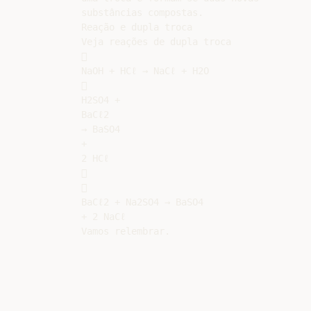
substâncias compostas.

Reação e dupla troca

Veja reações de dupla troca



NaOH + HCℓ → NaCℓ + H2O



H2SO4 +

BaCℓ2

→ BaSO4

+

2 HCℓ





BaCℓ2 + Na2SO4 → BaSO4

+ 2 NaCℓ
