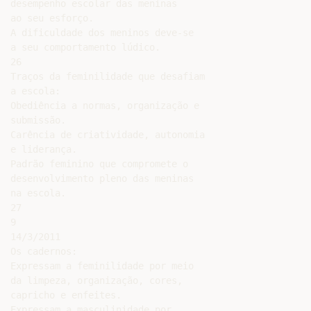
desempenho escolar das meninas

ao seu esforço.

A dificuldade dos meninos deve-se

a seu comportamento lúdico.

26

Traços da feminilidade que desafiam

a escola:

Obediência a normas, organização e

submissão.

Carência de criatividade, autonomia

e liderança.

Padrão feminino que compromete o

desenvolvimento pleno das meninas

na escola.

27

9

14/3/2011

Os cadernos:

Expressam a feminilidade por meio

da limpeza, organização, cores,

capricho e enfeites.

Expressam a masculinidade por
