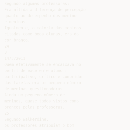
Segundo algumas professoras:

Era nítida a diferença de percepção

quanto ao desempenho dos meninos

e meninas.

Igualmente, a maioria das meninas

citadas como boas alunas, era da

cor branca.

24

8

14/3/2011

Quem efetivamente se encaixava no

perfil de excelente aluno :

participativo, crítico e cumpridor

das tarefas era um pequeno número

de meninas questionadoras.

Ainda um pequeno número de

meninos, quase todos vistos como

brancos pelas professoras.

25

Segundo Walkerdine:

os professores atribuíam o bom
