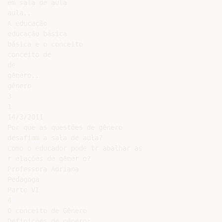
em sala de aula

aula..

A educação

educação básica

básica e o conceito

conceito de

de

gênero..

gênero

3

1

14/3/2011

Por que as questões de gênero

desafiam a sala de aula?

Como o educador pode tr abalhar as

r elações de gêner o?

Professora Adriana

Pedagoga

Parte VI

4

O conceito de Gênero

Definições de gênero:
