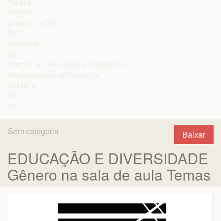
Música:

Mulher

Erasmo Carlos

34

OBRIGADA!

35

Centro de Educação a Distância

Universidade Anhanguera

Uniderp

36

Sem categoria
Baixar
EDUCAÇÃO E DIVERSIDADE
Gênero na sala de aula Temas