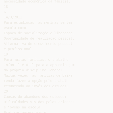
necessidade econômica da família.

18

6

14/3/2011

Para estudiosas, as meninas sentem

escola como:

Espaço de socialização e liberdade.

Oportunidade de realização pessoal.

Alternativa de crescimento pessoal

e profissional.

19

Para muitas famílias, o trabalho

infantil é útil para a aprendizagem

da própria disciplina laboral.

Muitas vezes, as famílias de baixa

renda fazem a opção pelo trabalho

remunerado ao invés dos estudos.

20

Causas do abandono dos estudos:

Dificuldades vividas pelas crianças

e jovens na escola.

Práticas agressivas e
