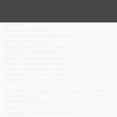
14/3/2011

EDUCAÇÃO E DIVERSIDADE

Profa. Ma. Mariciane Mores Nunes

Gênero na sala de aula

Educação, gênero, diversidade.

OBJETIVOS DE APRENDIZAGEM

Refletir sobre os estereótipos de

gênero nas práticas escolares.

Conhecer a temática das relações

de gênero no contexto da prática

educativa.

2

Para ajudar a proteger sua privacidade, o PowerPoint i
Temas Principais

As relações de gênero

gênero..

O educador e as questões de gênero
