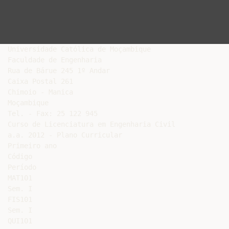
Universidade Católica de Moçambique

Faculdade de Engenharia

Rua de Bárue 245 1º Andar

Caixa Postal 261

Chimoio - Manica

Moçambique

Tel. - Fax: 25 122 945

Curso de Licenciatura em Engenharia Civil

a.a. 2012 - Plano Curricular

Primeiro ano

Código

Período

MAT101

Sem. I

FIS101

Sem. I

QUI101
