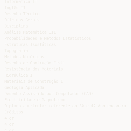
Informática II

Inglês II

Desenho Técnico

Oficinas Gerais

Disciplina

Análise Matemática III

Probabilidades e Métodos Estatísticos

Estruturas Isostáticas

Topografia

Métodos Numéricos

Desenho de Contrução Civil

Resistência dos Materiais

Hidráulica I

Materiais de Construção I

Geologia Aplicada

Desenho Assistido por Computador (CAD)

Electricidade e Magnetismo

O plano curricular referente ao 3º e 4º Ano encontra-s
Créditos

4 cr

4 cr

4 cr
