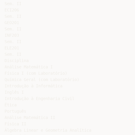
Sem. II

ECI206

Sem. II

GEO201

Sem. II

INF203

Sem. II

ELE201

Sem. II

Disciplina

Análise Matemática I

Física I (com Laboratório)

Química Geral (com Laboratório)

Introdução à Informática

Inglês I

Introdução à Engenharia Civil

Ética

Português

Análise Matemática II

Física II

Álgebra Linear e Geometria Analítica
