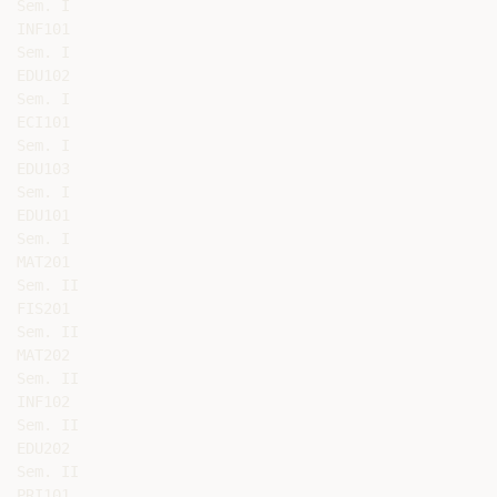
Sem. I

INF101

Sem. I

EDU102

Sem. I

ECI101

Sem. I

EDU103

Sem. I

EDU101

Sem. I

MAT201

Sem. II

FIS201

Sem. II

MAT202

Sem. II

INF102

Sem. II

EDU202

Sem. II

PRI101
