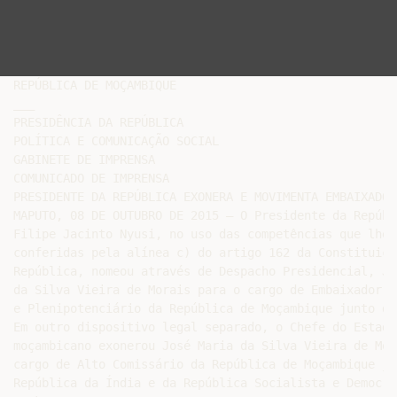
REPÚBLICA DE MOÇAMBIQUE

___

PRESIDÊNCIA DA REPÚBLICA

POLÍTICA E COMUNICAÇÃO SOCIAL

GABINETE DE IMPRENSA

COMUNICADO DE IMPRENSA

PRESIDENTE DA REPÚBLICA EXONERA E MOVIMENTA EMBAIXADORE
MAPUTO, 08 DE OUTUBRO DE 2015 – O Presidente da Repúbli
Filipe Jacinto Nyusi, no uso das competências que lhe s
conferidas pela alínea c) do artigo 162 da Constituição
República, nomeou através de Despacho Presidencial, Jo
da Silva Vieira de Morais para o cargo de Embaixador E
e Plenipotenciário da República de Moçambique junto do 
Em outro dispositivo legal separado, o Chefe do Estado

moçambicano exonerou José Maria da Silva Vieira de Mora
cargo de Alto Comissário da República de Moçambique jun
República da Índia e da República Socialista e Democrá