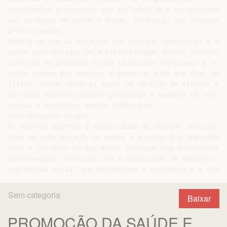
sentimentos presentes, que influenciam a receptividade
aos cuidados em saúde e devem, portanto, ser observados
profissionais.

Aponta-se que as relações nos núcleos familiares e ter
estão determinadas pela historicidade destes contextos.
inserção na produção torna indivíduos marginais à socie
estes acabam por exercer o poder do modo que lhes sobra
físico. Assim sendo as ações no sentido de alterar est
de saúde necessariamente perpassam a mudança na realida
social e econômica destes indivíduos.

Considerações Finais

Os autores apontam a necessidade de atenção individual 
leve em consideração os medos e anseios dos indivíduos 
como o contexto em que estes produzem sua existência e 
intervenções coletivas com a capacidade de modificar p
Sem categoria
Baixar
PROMOÇÃO DA SAÚDE E