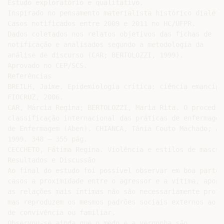
Estudo exploratório e qualitativo.

Inspirado no pensamento materialista histórico dialétic
Casos notificados entre 2009 e 2011 no HC/UFPR.

Dados coletados nos relatos objetivos das fichas de

notificação e analisados segundo a metodologia da

análise de discurso (CAR; BERTOLOZZI, 1999).

Aprovado no CEP/SCS.

Referências

BREILH, Jaime. Epidemiologia crítica: ciência emancipa
FIOCRUZ, 2006.

CAR, Márcia Regina; BERTOLOZZI, Maria Rita. O procedim
classificação internacional das práticas de enfermagem
de Enfermagem (Aben). CHIANCA, Tânia Couto Machado; AN
1999. 348 – 355 pág.

CECCHETO, Fátima Regina. Violência e estilos de mascul
Resultados e Discussão

Ao final do estudo foi possível observar em boa parte d
casos a proximidade entre o agressor e a vítima, apont
as relações mais íntimas não são necessariamente protet
mas reproduzem os mesmos padrões sociais externos ao nú
de convivência ou familiar.

Observou-se ainda que o medo e a vergonha são
