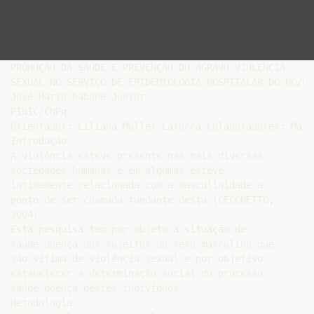
PROMOÇÃO DA SAÚDE E PREVENÇÃO DO AGRAVO VIOLÊNCIA

SEXUAL NO SERVIÇO DE EPIDEMIOLOGIA HOSPITALAR DO HC/UFP
José Mario Rabone Junior

PIBIC/CNPq

Orientador: Liliana Müller Larocca Colaboradores: Mart
Introdução

A violência esteve presente nas mais diversas

sociedades humanas e em algumas esteve

intimamente relacionada com a masculinidade a

ponto de ser chamada fundante desta (CECCHETTO,

2004).

Esta pesquisa tem por objeto a situação de

saúde-doença dos sujeitos do sexo masculino que

são vítima de violência sexual e por objetivo

estabelecer a determinação social do processo

saúde-doença destes indivíduos.

Metodologia
