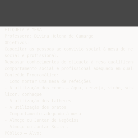
ETIQUETA A MESA

Professora: Divina Helena de Camargo

Objetivos:

Capacitar as pessoas ao convívio social à mesa de refe
social e profissional.

Repassar conhecimentos de etiqueta à mesa qualificando
comportamento social e profissional adequado em qualqu
Conteúdo Programático:

- Como montar uma mesa de refeições

- A utilização dos copos – água, cerveja, vinho, wisky
licor, conhaque

- A utilização dos talheres

- A utilização dos pratos

- Comportamento adequado à mesa

- Almoço ou Jantar de Negócios

- Almoço ou Jantar Social.

Público – Alvo:
