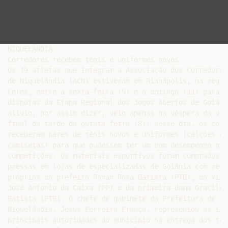
NIQUELÂNDIA

Corredores recebem tênis e uniformes novos

Os 19 atletas que integram a Associação dos Corredores

de Niquelândia (ACN) estiveram em Rianápolis, na região
Ceres, entre a sexta-feira (9) e o domingo (11) para as
disputas da Etapa Regional dos Jogos Abertos de Goiás. 
alívio, por assim dizer, veio apenas na véspera da viag
final da tarde da quinta-feira (8): nesse dia, os corre
receberam pares de tênis novos e uniformes (calções e

camisetas) para que pudessem ter um bom desempenho nas

competições. Os materiais esportivos foram comprados às
pressas em lojas de especializadas de Goiânia com recur
próprios do prefeito Ronan Rosa Batista (PTB), do vice
José Antonio da Caixa (PP) e da primeira-dama Gracilene
Batista (PTB). O chefe de gabinete da Prefeitura de

Niquelândia, Jesus Ferreira França, representou as três
principais autoridades do município na entrega dos têni