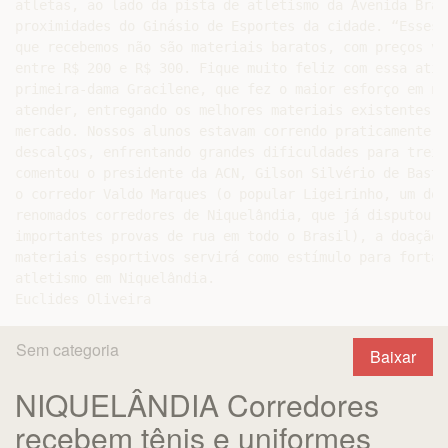
atletas, ao lado da pista de atletismo da Avenida Brasi
proximidades do Ginásio de Esportes da cidade. “Esses t
que recebemos não são materiais baratos, com preços var
entre R$ 200 e R$ 300. Fique muito feliz com essa atitu
primeira-dama Gracilene, que fez o maior esforço em nos
atender, entregando os melhores materiais existentes ho
mercado. Nossos alunos estavam correndo praticamente

descalços, enfrentando grandes dificuldades para treina
comentou o presidente da ACN, Gilson Silvério de Bastos
o corredor Valdo Marques (o popular Ligeirinho, um dos 
renomados corredores de Niquelândia, que já disputou as
importantes provas de rua em todo o Brasil), a doação d
materiais esportivos servirá como estímulo para fortale
atletismo em Niquelândia.

Sem categoria
Baixar
NIQUELÂNDIA Corredores
recebem tênis e uniformes