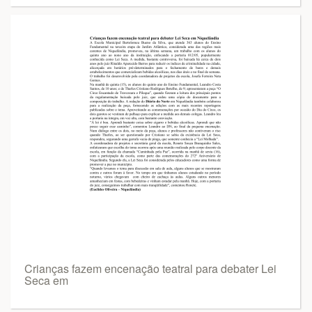
Crianças fazem encenação teatral para debater Lei
Seca em