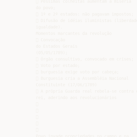
 Péssimas colheitas aumentam a miséria

do povo;

 1º e 2º estados: não pagavam impostos;

 Difusão de idéias iluministas (liberdade
igualdade).

Momentos marcantes da revolução

 Convocação

do Estados Gerais

(05/05/1789);

 Órgão consultivo, convocado em crises;

 Voto por estado;

 burguesia exige voto por cabeça;

 Burguesia cria a Assembléia Nacional

Constituinte (17/06/1789)

 A própria Guarda real rebela-se contra o
rei, aderindo aos revolucionários











Povo invade propriedades no campo e na
