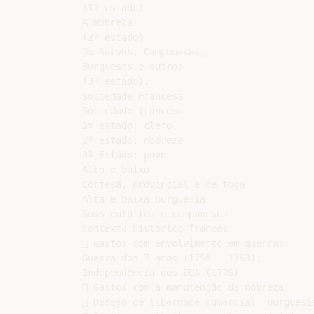
(1º estado)

A Nobreza

(2º estado)

Os Servos, Camponeses,

Burgueses e outros

(3º estado).

Sociedade Francesa

Sociedade francesa

1º estado: clero

2º estado: nobreza

3º Estado: povo

Alto e baixo

Cortesã, provincial e de toga

Alta e baixa burguesia

Sans culottes e camponeses

Contexto histórico francês

 Gastos com envolvimento em guerras:

Guerra dos 7 anos (1756 – 1763);

Independência dos EUA (1776)

 Gastos com a manutenção da nobreza;

 Desejo de liberdade comercial –burguesia