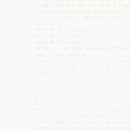
cidade, levando o caos aos nobres e à igre
É redigida a “Declaração dos Direitos do

Homem e do Cidadão” (26/08/1789) que

garantia:

Igualdade de todos perante a lei;

Propriedade privada;

Liberdade individual.

“Artigo 1º. Os homens nascem e permanecem 
todos os seus direitos.

Artigo 2º. São direitos naturais e impresc
homens a liberdade, a propriedade e a resi
opressão.”











Nobres e clero que juraram fidelidade à Co
passam a ser funcionários civis do Estado;
Os que combatem a revolução, fogem para pa
vizinhos, que temem os ideais defendidos n