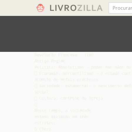
Revolução Francesa - 1789

Antigo Regime

Política: Absolutismo – poder nas mãos do 
 Economia: mercantilismo – o estado contr
acúmulo de metais preciosos

 Sociedade: estamental: o nascimento defi
social

 Cultura: controle da Igreja



Nesse tempo, a sociedade

estava dividida em três

estratos:

O Clero
