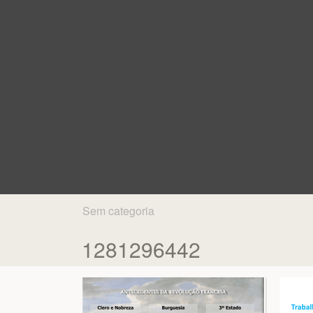
Sem categoria
1281296442