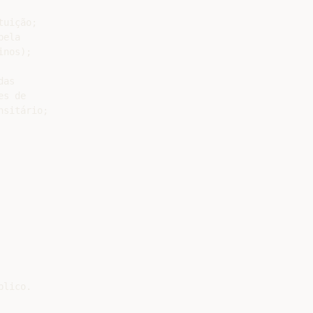
uição;

ela

nos);

as

s de

sitário;

lico.
