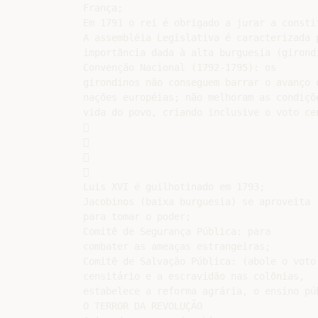
França;

Em 1791 o rei é obrigado a jurar a constit
A assembléia Legislativa é caracterizada p
importância dada à alta burguesia (girondi
Convenção Nacional (1792-1795): os

girondinos não conseguem barrar o avanço d
nações européias; não melhoram as condiçõe
vida do povo, criando inclusive o voto cen








Luis XVI é guilhotinado em 1793;

Jacobinos (baixa burguesia) se aproveita

para tomar o poder;

Comitê de Segurança Pública: para

combater as ameaças estrangeiras;

Comitê de Salvação Pública: (abole o voto

censitário e a escravidão nas colônias,

estabelece a reforma agrária, o ensino púb
O TERROR DA REVOLUÇÃO
