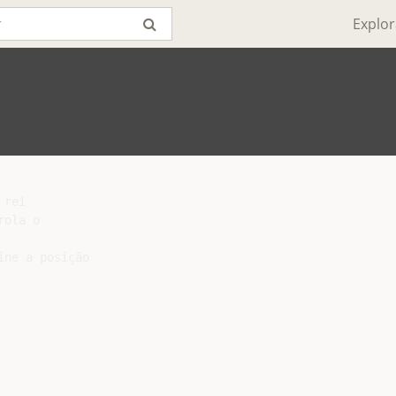
Explor
rei

ola o

ne a posição
