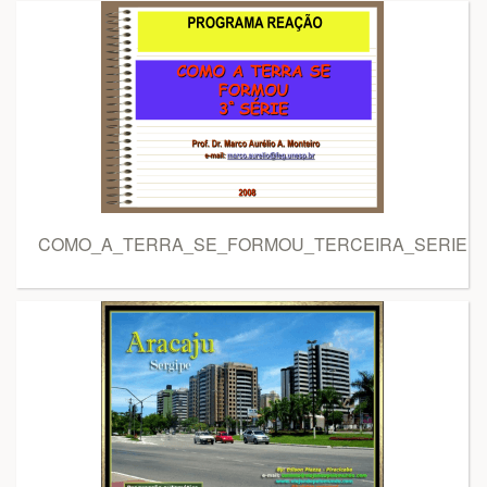
COMO_A_TERRA_SE_FORMOU_TERCEIRA_SERIE