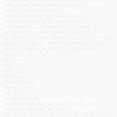
onde passamos bons momentos com a boa

cerveja e chopp austríacos...

Innsbruck transmite paz, prazer, uma

atmosfera de encanto, de segurança, onde

pessoas passeiam, calmamente, pela cidade...

No Panorama Innsbruck (Riesenrundgemälde), uma

das coisas mais impressionantes, é essa tela circular,

pintada em 1886, por 4 artistas, durante 6 meses...

Chamada a “guerra de um dia”, ela representa

a batalha

dos casas,

moradores

dede

Innsbruck,

contraem barcos

Barcos

sim casas

moradias montadas

os soldados que queriam tomar a cidade, sob o

comando de Napoleão, em 1809...

Uma tela de 10 metros de altura, com 100 metros de
