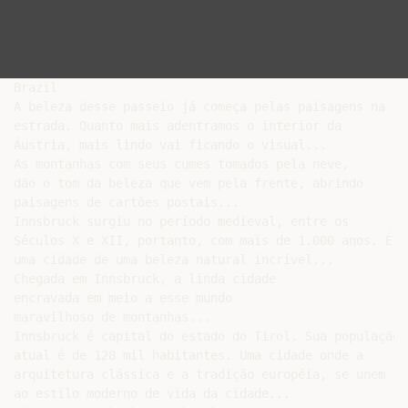
Brazil

A beleza desse passeio já começa pelas paisagens na

estrada. Quanto mais adentramos o interior da

Áustria, mais lindo vai ficando o visual...

As montanhas com seus cumes tomados pela neve,

dão o tom da beleza que vem pela frente, abrindo

paisagens de cartões postais...

Innsbruck surgiu no período medieval, entre os

Séculos X e XII, portanto, com mais de 1.000 anos. É

uma cidade de uma beleza natural incrível...

Chegada em Innsbruck, a linda cidade

encravada em meio a esse mundo

maravilhoso de montanhas...

Innsbruck é capital do estado do Tirol. Sua população

atual é de 128 mil habitantes. Uma cidade onde a

arquitetura clássica e a tradição européia, se unem

ao estilo moderno de vida da cidade...
