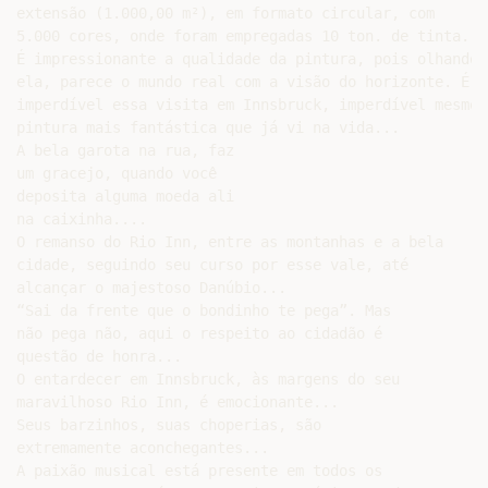
extensão (1.000,00 m²), em formato circular, com

5.000 cores, onde foram empregadas 10 ton. de tinta...

É impressionante a qualidade da pintura, pois olhando p
ela, parece o mundo real com a visão do horizonte. É

imperdível essa visita em Innsbruck, imperdível mesmo. 
pintura mais fantástica que já vi na vida...

A bela garota na rua, faz

um gracejo, quando você

deposita alguma moeda ali

na caixinha....

O remanso do Rio Inn, entre as montanhas e a bela

cidade, seguindo seu curso por esse vale, até

alcançar o majestoso Danúbio...

“Sai da frente que o bondinho te pega”. Mas

não pega não, aqui o respeito ao cidadão é

questão de honra...

O entardecer em Innsbruck, às margens do seu

maravilhoso Rio Inn, é emocionante...

Seus barzinhos, suas choperias, são

extremamente aconchegantes...

A paixão musical está presente em todos os
