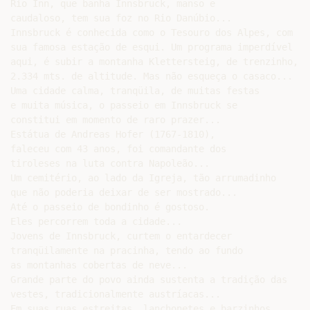
Rio Inn, que banha Innsbruck, manso e

caudaloso, tem sua foz no Rio Danúbio...

Innsbruck é conhecida como o Tesouro dos Alpes, com

sua famosa estação de esqui. Um programa imperdível

aqui, é subir a montanha Klettersteig, de trenzinho, a

2.334 mts. de altitude. Mas não esqueça o casaco...

Uma cidade calma, tranqüila, de muitas festas

e muita música, o passeio em Innsbruck se

constitui em momento de raro prazer...

Estátua de Andreas Hofer (1767-1810),

faleceu com 43 anos, foi comandante dos

tiroleses na luta contra Napoleão...

Um cemitério, ao lado da Igreja, tão arrumadinho

que não poderia deixar de ser mostrado...

Até o passeio de bondinho é gostoso.

Eles percorrem toda a cidade...

Jovens de Innsbruck, curtem o entardecer

tranqüilamente na pracinha, tendo ao fundo

as montanhas cobertas de neve...

Grande parte do povo ainda sustenta a tradição das

vestes, tradicionalmente austríacas...

Em suas ruas estreitas, lanchonetes e barzinhos,
