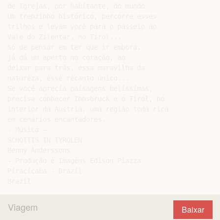
de Igrejas, por habitante, do mundo...

Um trenzinho histórico, percorre esses

trilhos e levam você para o passeio ao

Vale do Zilentar, no Tirol...

Só de pensar em ter que ir embora,

já dá um aperto no coração, ao

deixar para trás, essa maravilha da

natureza, esse recanto único...

Se você aprecia paisagens belíssimas,

precisa conhecer Innsbruck e o Tirol, no

interior da Áustria, uma região toda rica

em cenários encantadores.

- Música –

SCHOTTIS IN TYROLEN

Benny Anderssons

- Produção e Imagens Edison Piazza

Piracicaba - Brazil

Viagem
Baixar