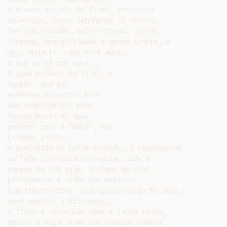
O acesso ao vale do Tirol, atravessa

vilarejos. Casas sem muros ou cercas,

Mas tem, também, outros trens, até de

limpeza, tranqüilidade e gente bonita, é

dois andares, como esse aqui...

o que se vê por aqui...

A água potável do Tirol, é,

também, uma das

melhores do mundo. Eles

são responsáveis pelo

fornecimento de água

potável para a “NASA”, nos

Estados Unidos...

A qualidade do leite tirolês, é reconhecida

em toda comunidade européia, dada a

pureza da sua água, o vigor de suas

pastagens e a saúde dos animais.

Experimente tomar o delicioso iogurte aqui e

você sentirá a diferença...

O Tirol é conhecido como a Terra Santa,

pois é o lugar onde tem o maior número
