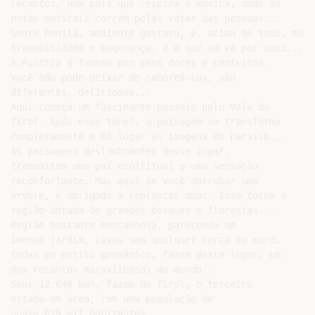
recantos, num país que respira a música, onde as

notas musicais correm pelas veias das pessoas...

Gente bonita, ambiente gostoso, e, acima de tudo, muita
tranqüilidade e segurança, é o que se vê por aqui...

A Áustria é famosa por seus doces e confeitos.

Você não pode deixar de saboreá-los, são

diferentes, deliciosos...

Aqui começa um fascinante passeio pelo Vale do

Tirol. Após esse túnel, a paisagem se transforma

completamente e dá lugar às imagens do paraíso...

As paisagens deslumbrantes desse lugar,

transmitem uma paz espiritual e uma sensação

reconfortante. Mas aqui se você derrubar uma

árvore, é obrigado a replantar duas. Isso torna a

região dotada de grandes bosques e florestas...

Região bastante montanhosa, parecendo um

imenso jardim, casas sem qualquer cerca ou muro,

todas em estilo germânico, fazem deste lugar, um

dos recantos maravilhosos do mundo...

Seus 12.648 km², fazem do Tirol, o terceiro

estado em área, com uma população de

quase 675 mil habitantes...
