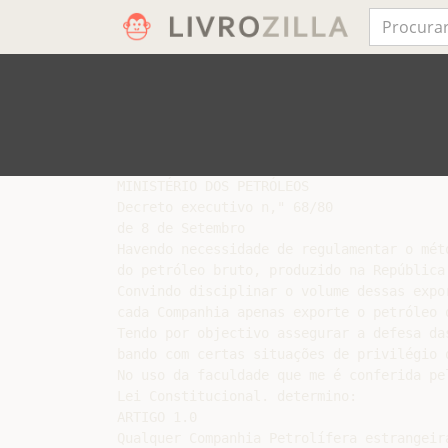
MINISTÉRIO DOS PETRÓLEOS

Decreto executivo n," 68/80

de 8 de Setembro

Havendo necessidade de regulamentar o méto
do petróleo bruto, produzido na República 
Convindo disciplinar o volume dessas expor
cada Companhia apenas exporte o petróleo 
Tendo por objectivo assegurar a defesa da
bando com certas situações de privilégio q
No uso da faculdade que me é conferida pe
Lei Constitucional. determino:

ARTIGO 1.0

Qualquer Companhia Petrolífera estrangeir