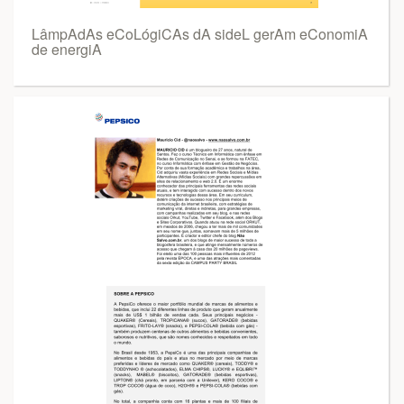
LâmpAdAs eCoLógiCAs dA sideL gerAm eConomiA
de energiA