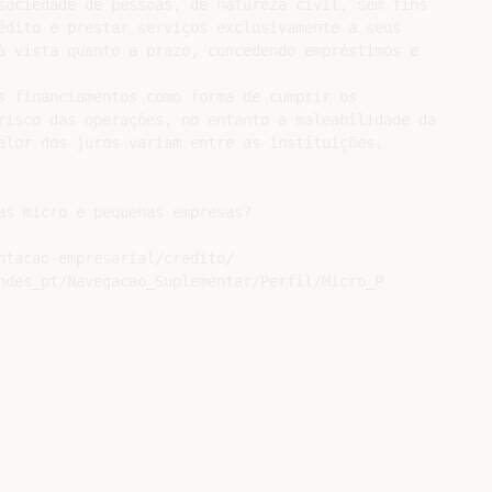
sociedade de pessoas, de natureza civil, sem fins

édito e prestar serviços exclusivamente a seus

à vista quanto a prazo, concedendo empréstimos e

s financiamentos como forma de cumprir os

risco das operações, no entanto a maleabilidade da

alor dos juros variam entre as instituições.

as micro e pequenas empresas?

ntacao-empresarial/credito/

ndes_pt/Navegacao_Suplementar/Perfil/Micro_P
