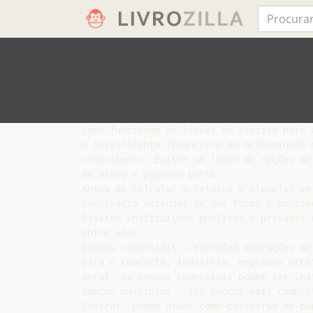
Como funcionam as linhas de crédito para 
O investimento financeiro em determinado 
crescimento. Existe um leque de opções de
de micro e pequeno porte.

Antes de calcular o retorno e planejar em
necessário entender de que forma é possív
Existem instituições públicas e privadas 
entre elas:

Bancos comerciais – executam operações de
para o comércio, indústria, empresas pres
geral. Os bancos comerciais podem ser ins
Bancos múltiplos – são bancos mais comple
Central, podem atuar como carteiras de ba