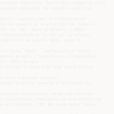
sociedade imobiliária. Dentro desta categoria, estão

e pequeno empresário com condições específicas

omento – especializadas no fornecimento de

nte com repasses de recursos públicos. Podem ser

onal (ex. BNB – Banco do Nordeste; o BASA –

e Desenvolvimento do Extremo Sul) ou estadual

stado do Rio de Janeiro; BDMG – Banco de

.

co e Social (BNDES) - empresa pública federal

amentos de médio e longo prazos, a trabalhadores

sas (MPEs) do país.

za recursos de médio e de longo prazos para as

as micro e pequenas empresas?

acidade produtiva, expansão e localização dos

vestimento (Financeiras), atuam como interface

a, disponibiliza financiamento de bens duráveis às

to ao consumidor – CDC. Não podem manter contas
