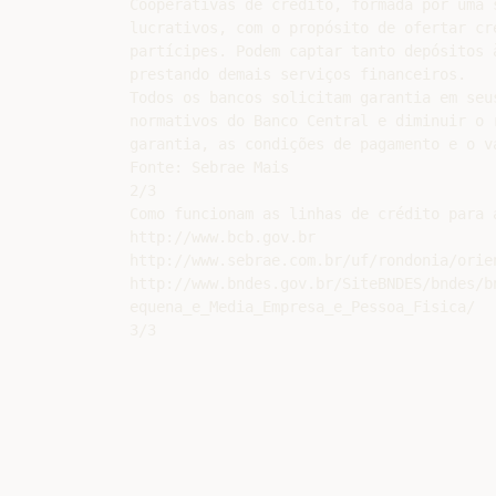
Cooperativas de crédito, formada por uma 
lucrativos, com o propósito de ofertar cr
partícipes. Podem captar tanto depósitos 
prestando demais serviços financeiros.

Todos os bancos solicitam garantia em seu
normativos do Banco Central e diminuir o 
garantia, as condições de pagamento e o v
Fonte: Sebrae Mais

2/3

Como funcionam as linhas de crédito para 
http://www.bcb.gov.br

http://www.sebrae.com.br/uf/rondonia/orie
http://www.bndes.gov.br/SiteBNDES/bndes/b
equena_e_Media_Empresa_e_Pessoa_Fisica/
