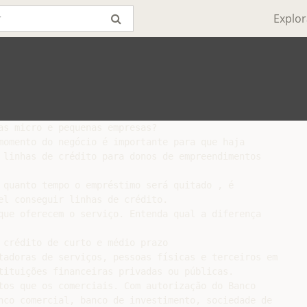
Explor
as micro e pequenas empresas?

momento do negócio é importante para que haja

 linhas de crédito para donos de empreendimentos

 quanto tempo o empréstimo será quitado , é

el conseguir linhas de crédito.

que oferecem o serviço. Entenda qual a diferença

 crédito de curto e médio prazo

tadoras de serviços, pessoas físicas e terceiros em

tituições financeiras privadas ou públicas.

tos que os comerciais. Com autorização do Banco

nco comercial, banco de investimento, sociedade de
