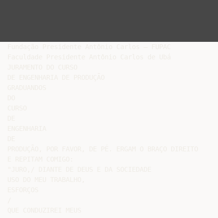
Fundação Presidente Antônio Carlos – FUPAC

Faculdade Presidente Antônio Carlos de Ubá

JURAMENTO DO CURSO

DE ENGENHARIA DE PRODUÇÃO

GRADUANDOS

DO

CURSO

DE

ENGENHARIA

DE

PRODUÇÃO, POR FAVOR, DE PÉ. ERGAM O BRAÇO DIREITO

E REPITAM COMIGO:

"JURO,/ DIANTE DE DEUS E DA SOCIEDADE

USO DO MEU TRABALHO,

ESFORÇOS

/

QUE CONDUZIREI MEUS
