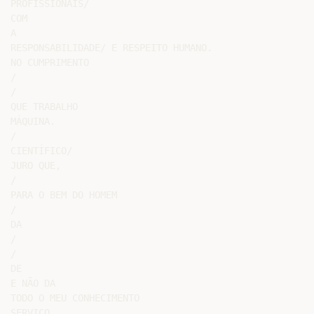
PROFISSIONAIS/

COM

A

RESPONSABILIDADE/ E RESPEITO HUMANO.

NO CUMPRIMENTO

/

/

QUE TRABALHO

MÁQUINA.

/

CIENTÍFICO/

JURO QUE,

/

PARA O BEM DO HOMEM

/

DA

/

/

DE

E NÃO DA

TODO O MEU CONHECIMENTO

SERVIÇO
