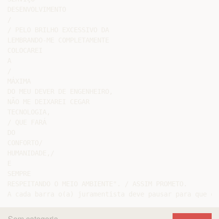
DESENVOLVIMENTO

/

/ PELO BRILHO EXCESSIVO DA

LEMBRANDO-ME COMPLETAMENTE

COLOCAREI

A

/

MÁXIMA

DO MEU DEVER DE ENGENHEIRO,

NÃO ME DEIXAREI CEGAR

TECNOLOGIA,

/ QUE FARÁ

DO

CONFORTO/

HUMANIDADE,/

E

SEMPRE

RESPEITANDO O MEIO AMBIENTE". / ASSIM PROMETO.

Sem categoria