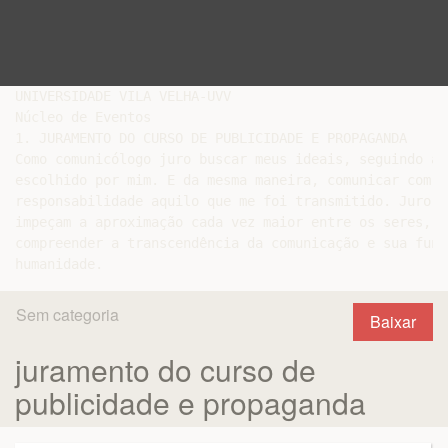
UNIVERSIDADE VILA VELHA-UVV

Núcleo de Eventos

1. JURAMENTO DO CURSO DE PUBLICIDADE E PROPAGANDA

Como comunicólogo juro buscar meus ideais, seguindo a 
escolhido por mim. E da mesma maneira, comunicar com é
responsabilidade aquilo que me foi transmitido. Juro r
impeçam a aproximação cada vez maior entre os seres, e
compreender a transcendência da comunicação e sua funç
Sem categoria
Baixar
juramento do curso de
publicidade e propaganda