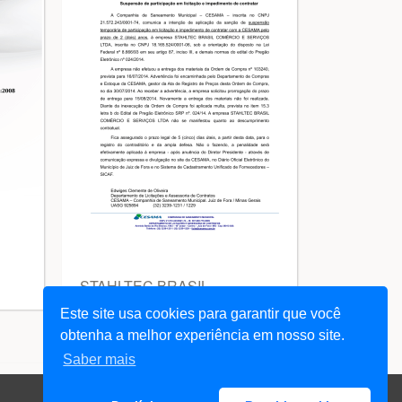
STAHLTEC BRASIL
COMÉRCIO E SERVIÇOS
Este site usa cookies para garantir que você
LTDA
obtenha a melhor experiência em nosso site.
Saber mais