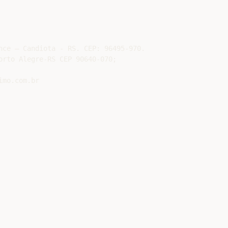
nce – Candiota - RS. CEP: 96495-970.

orto Alegre-RS CEP 90640-070;
