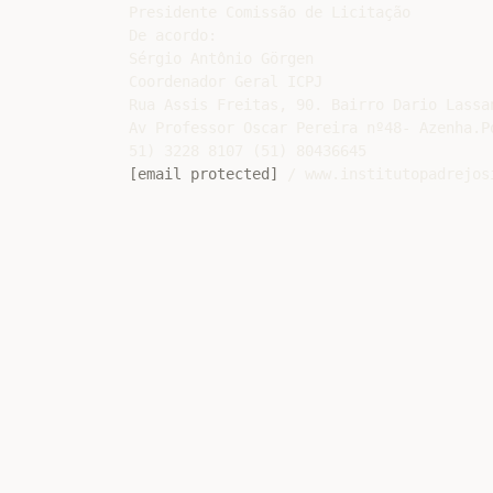
Presidente Comissão de Licitação

De acordo:

Sérgio Antônio Görgen

Coordenador Geral ICPJ

Rua Assis Freitas, 90. Bairro Dario Lassa
Av Professor Oscar Pereira nº48- Azenha.P
[email protected]