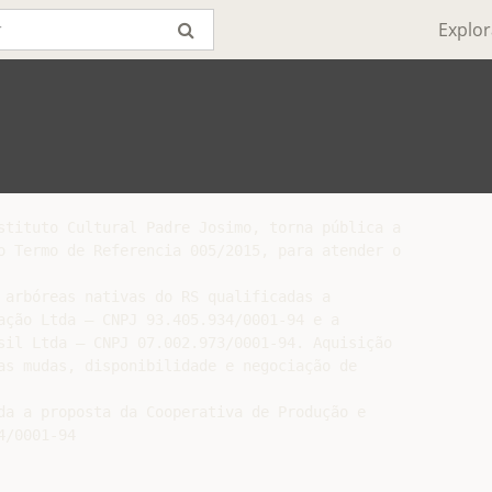
Explor
stituto Cultural Padre Josimo, torna pública a

o Termo de Referencia 005/2015, para atender o

 arbóreas nativas do RS qualificadas a

ação Ltda – CNPJ 93.405.934/0001-94 e a

sil Ltda – CNPJ 07.002.973/0001-94. Aquisição

as mudas, disponibilidade e negociação de

da a proposta da Cooperativa de Produção e

/0001-94
