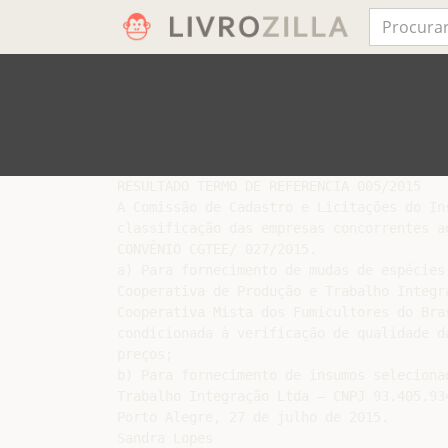
RESULTADO TERMO DE REFERENCIA 005/2015

A Comissão de Cadastro e Licitações do In
classificação das empresas concorrentes a
CONVÊNIO CGTEE/ 027/2015.

a) Para fornecimento de mudas de espécies
Cooperativa de Produção e Trabalho Integr
Cooperativa Mista dos Fumicultores do Bra
condicionada à verificação de qualidade d
preços;

b) Para fornecimento de insumos seleciona
Trabalho Integração Ltda – CNPJ 93.405.934
Porto Alegre, 27 de julho de 2015.

Sandra Lopes
