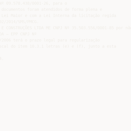
Nº 09.578.438/0001-26, para o

 documentos foram atendidos de forma plena e

 Lei Maior e com a Lei Interna da licitação regida

2/2014/SMS/PMCG.

 E CONSTRUÇÕES LTDA ME CNPJ Nº 35.503.556/0001-85 por não
A – EPP CNPJ Nº

/2006 terá o prazo legal para regularização

scal do item 10.3.1 letras (e) e (f), junto a esta

.
