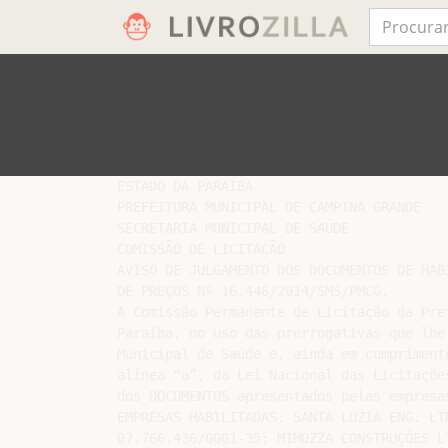
ESTADO DA PARAÍBA

PREFEITURA MUNICIPAL DE CAMPINA GRANDE

SECRETARIA MUNICIPAL DE SAÚDE

COMISSÃO DE LICITAÇÃO

AVISO DE JULGAMENTO DOS DOCUMENTOS DE HABI
DE PREÇOS Nº 16.446/2014/SMS/PMCG.

A Comissão Permanente de Licitação da Pre
Paraíba, no uso das prerrogativas que lhe
Municipal de Saúde e, ainda em cumpriment
alínea “a”, da Lei Nacional das Licitaçõe
dos DOCUMENTOS apresentados pelas empresa
EMPRESAS HABILITADAS: SANTA LUZIA ENG. LTD
07.766.436/0001-35; MIMOZZA CONSTRUÇÕES L