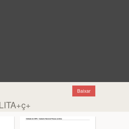
Baixar
ITA+ç+