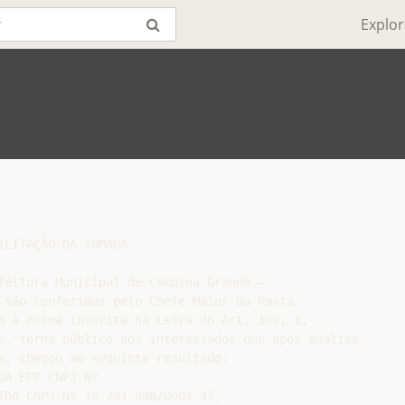
Explor
LITAÇÃO DA TOMADA

feitura Municipal de Campina Grande –

 são conferidas pelo Chefe Maior da Pasta

o à norma inscrita na Letra do Art. 109, I,

s, torna público aos interessados que após análise

s, chegou ao seguinte resultado:

A EPP CNPJ Nº

TDA CNPJ Nº 10.291.098/0001-37,
