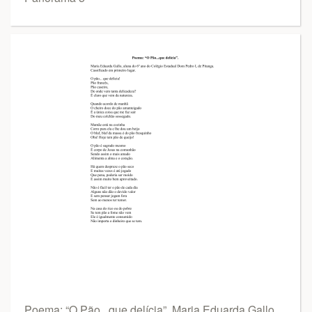
Poema: “O Pão...que delícia”. Maria Eduarda Gallo,