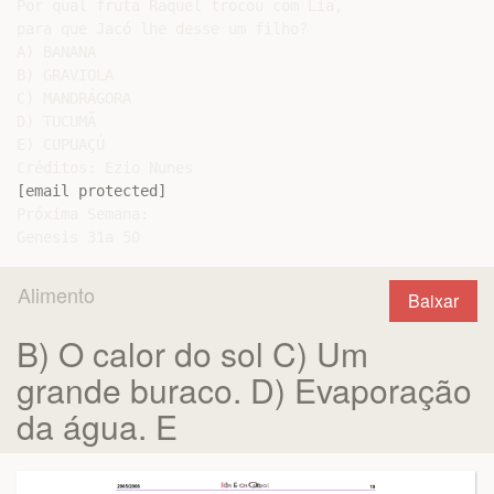
Por qual fruta Raquel trocou com Lia,

para que Jacó lhe desse um filho?

A) BANANA

B) GRAVIOLA

C) MANDRÁGORA

D) TUCUMÃ

E) CUPUAÇÚ

[email protected]
Próxima Semana:

Alimento
Baixar
B) O calor do sol C) Um
grande buraco. D) Evaporação
da água. E