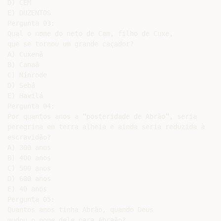
D) CEM

E) DUZENTOS

Pergunta 03:

Qual o nome do neto de Cam, filho de Cuxe,

que se tornou um grande caçador?

A) Cuxenã

B) Canaã

C) Ninrode

D) Sebá

E) Havilá

Pergunta 04:

Por quantos anos a “posteridade de Abrão”, seria

peregrina em terra alheia e ainda seria reduzida à

escravidão?

A) 300 anos

B) 400 anos

C) 500 anos

D) 600 anos

E) 40 anos

Pergunta 05:

Quantos anos tinha Abrão, quando Deus

mudou o nome dele para Abraão?
