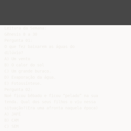
Leitura da Semana:

Gênesis 8 a 30

Pergunta 01:

O que fez baixarem as águas do

dilúvio?

A) Um vento

B) O calor do sol

C) Um grande buraco.

D) Evaporação da água.

E) Fotossíntese.

Pergunta 02:

Noé ficou bêbado e ficou “pelado” na sua

tenda. Qual dos seus filhos o viu nessa

situação?(Era uma afronta naquela época)

A) JAFÉ

B) CAM

C) SEM
