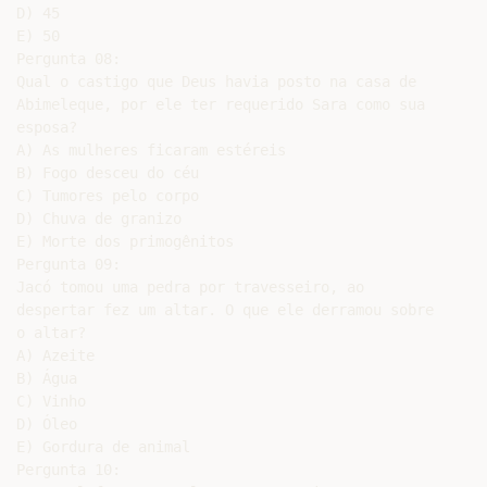
D) 45

E) 50

Pergunta 08:

Qual o castigo que Deus havia posto na casa de

Abimeleque, por ele ter requerido Sara como sua

esposa?

A) As mulheres ficaram estéreis

B) Fogo desceu do céu

C) Tumores pelo corpo

D) Chuva de granizo

E) Morte dos primogênitos

Pergunta 09:

Jacó tomou uma pedra por travesseiro, ao

despertar fez um altar. O que ele derramou sobre

o altar?

A) Azeite

B) Água

C) Vinho

D) Óleo

E) Gordura de animal

Pergunta 10:
