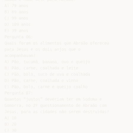
A) 79 anos

B) 89 anos

C) 99 anos

D) 109 anos

E) 39 anos

Pergunta 06:

Quais foram os alimentos que Abraão ofereceu

para Jesus e os dois anjos que o

acompanhavam?

A) Pão, tucumã, banana, ovo e queijo

B) Pão, carne, coalhada e leite

C) Pão, bolo, suco de uva e coalhada

D) Pão, carne, coalhada e vinho

E) Pão, bolo, carne e queijo coalho

Pergunta 07:

Quantos “justos” deveriam ter em Sodoma e

Gomorra, no 2º questionamento de Abraão com

Jesus, para as cidades não serem destruidas?

A) 10

B) 20

C) 30
