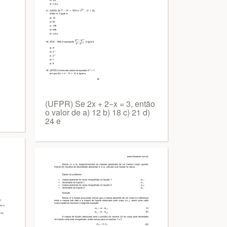
(UFPR) Se 2x + 2−x = 3, então
o valor de a) 12 b) 18 c) 21 d)
24 e