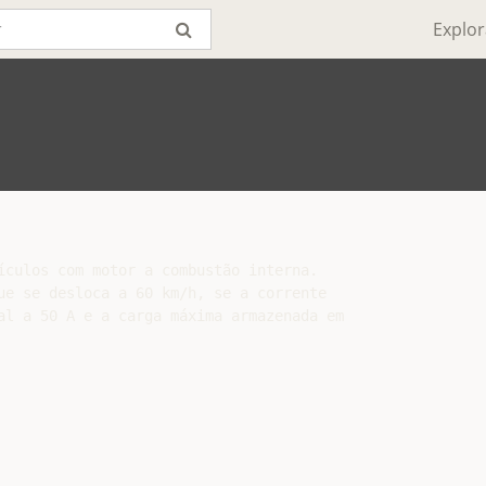
Explor
ículos com motor a combustão interna.

ue se desloca a 60 km/h, se a corrente

al a 50 A e a carga máxima armazenada em
