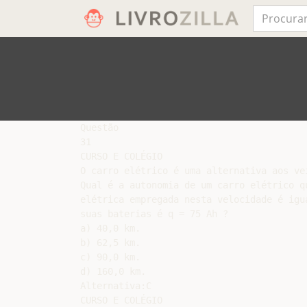
Questão

31

CURSO E COLÉGIO

O carro elétrico é uma alternativa aos ve
Qual é a autonomia de um carro elétrico q
elétrica empregada nesta velocidade é igu
suas baterias é q = 75 Ah ?

a) 40,0 km.

b) 62,5 km.

c) 90,0 km.

d) 160,0 km.

Alternativa:C

CURSO E COLÉGIO
