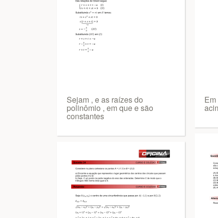
Sejam , e as raízes do
Em 
polinômio , em que e são
aci
constantes