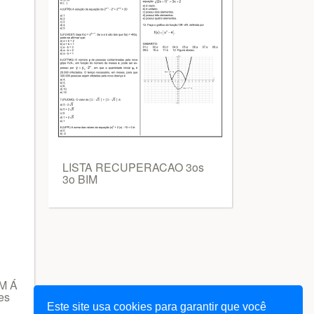
LISTA RECUPERACAO 3os
3o BIM
 M Á
es
Este site usa cookies para garantir que você