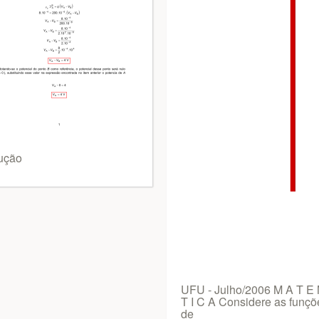
ução
UFU - Julho/2006 M A T E
T I C A Considere as funçõ
de