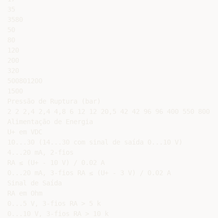
35

3580

50

80

120

200

320

500801200

1500

Pressão de Ruptura (bar)

2 2 2,4 2,4 4,8 6 12 12 20,5 42 42 96 96 400 550 800 1
Alimentação de Energia

U+ em VDC

10...30 (14...30 com sinal de saída 0...10 V)

4...20 mA, 2-fios

RA ≤ (U+ - 10 V) / 0.02 A

0...20 mA, 3-fios RA ≤ (U+ - 3 V) / 0.02 A

Sinal de Saída

RA em Ohm

0...5 V, 3-fios RA > 5 k

0...10 V, 3-fios RA > 10 k
