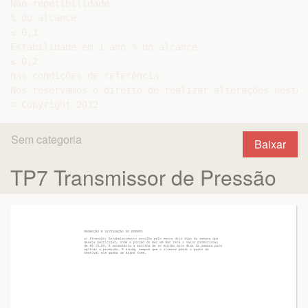
Não-repetibilidade

% do alcance

≤ 0,1

Estabilidade em 1 ano % do alcance

≤ 0,2

nas condições de referência

Nos reservamos o direito de realizar alterações neste 
Sem categoria
Baixar
TP7 Transmissor de Pressão