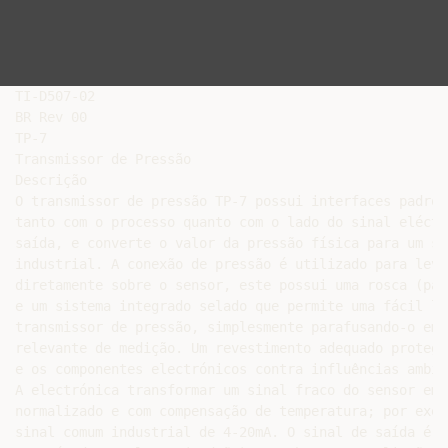
TI-D507-02

BR Rev 00

TP-7

Transmissor de Pressão

Descrição

O transmissor de pressão TP-7 possui interfaces padroni
tanto com o processo quanto com o lado do sinal eléctri
saída, e converte o valor da pressão física para um si
industrial. A conexão de pressão é utilizado para leva
diretamente sobre o sensor, este possui uma rosca (pad
e um sistema integrado selado que permite uma fácil li
transmissor de pressão, simplesmente parafusando-o em p
relevante de medição. Um revestimento adequado protege
e os componentes electrónicos contra influências ambien
A electrónica transformar um sinal fraco do sensor em 
normalizado e com compensação de temperatura; por exemp
sinal comum industrial de 4-20mA. O sinal de saída é t