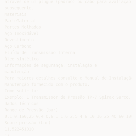
através de um plugue (padrão) ou cabo para avaliação do
subsequente.

Materiais

ParteMaterial

Partes Molhadas

Aço Inoxidável

Revestimento

Aço Carbono

Fluído de Transmissão Interna

Óleo sintético

Informações de segurança, instalação e

manutenção

Para maiores detalhes consulte o Manual de Instalação e
Manutenção fornecido com o produto.

Como solicitar

Exemplo: 1 Transmissor de Pressão TP-7 Spirax Sarco.

Dados Técnicos

Range de Pressão (bar)

0,1 0,160,25 0,4 0,6 1 1,6 2,5 4 6 10 16 25 40 60 100 
Sobre-pressão (bar)

11,522451010

17
