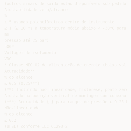
(outros sinais de saída estão disponíveis sob pedido)

Ajustabilidade zero/alcance

%

± 5 usando potenciômetros dentro do instrumento

≤ 1 (≤ 10 ms à temperatura média abaixo < -30ºC para r
ms

pressão até 25 bar)

500*

Voltagem de isolamento

VDC

* Classe NEC 02 de alimentação de energia (baixa volta
Acuracidade**

% do alcance

≤ 0,5 {0,25***}

(**) Incluindo não linearidade, histerese, ponto zero 
Ajustado na posição vertical de montagem com conexão d
(***) Acuracidade { } para ranges de pressão ≥ 0.25 bar
Não-linearidade

% do alcance

≤ 0,2

(BFSL) conforme IEC 61298-2
