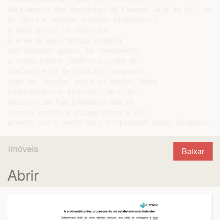
diretamente das nascentes da Fazenda Vale do Sol, enqu
de tênis e futebol estarão disponíveis

a quem quiser se exercitar.

A área da gastronomia combina

com qualquer gosto. De lanchonetes

a restaurantes temáticos (como um

italiano e um de produtos naturais),

tudo vai constar entre as opções. Para

complementar a diversão, um clube

noturno com funcionamento que só

termina quando o último cliente sair

Imóveis
Baixar
Abrir