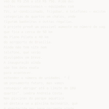
vão de R$ 250 a até R$ 750. Além das

suítes convencionais – equipadas com

TVs, ar-condicionado, frigobar, e telefones – existem 
categorias de quartos em chalés, onde

figuram banheiras e outras regalias.

O projeto prevê um possível aumento no número de vagas
que fica a cerca de 50 km

do Plano Piloto e 40 km

do aeroporto de Brasília.

Ainda não tem site nem

telefone, que serão

divulgados em breve.

A inauguração ainda

não tem data exata

para acontecer.

estender o número de unidades. “ É

um pensamento futuro, mas vamos

conseguir abrigar até o limite de 180

quartos”, lembra Andreia Costa.

Nas piscinas do parque aquático

se destaca-se a piscina Balneário, que

é abastecida por água corrente vinda
