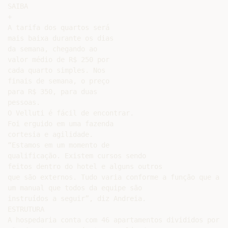
SAIBA

+

A tarifa dos quartos será

mais baixa durante os dias

da semana, chegando ao

valor médio de R$ 250 por

cada quarto simples. Nos

finais de semana, o preço

para R$ 350, para duas

pessoas.

O Velluti é fácil de encontrar.

Foi erguido em uma fazenda

cortesia e agilidade.

“Estamos em um momento de

qualificação. Existem cursos sendo

feitos dentro do hotel e alguns outros

que são externos. Tudo varia conforme a função que a p
um manual que todos da equipe são

instruídos a seguir”, diz Andreia.

ESTRUTURA

A hospedaria conta com 46 apartamentos divididos por p