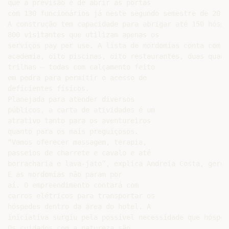
que a previsão é de abrir as portas

com 130 funcionários já neste segundo semestre de 2012.
A construção tem capacidade para abrigar até 150 hóspe
800 visitantes que utilizam apenas os

serviços pay per use. A lista de mordomias conta com u
academia, oito piscinas, oito restaurantes, duas quadr
trilhas – todas com calçamento feito

em pedra para permitir o acesso de

deficientes físicos.

Planejada para atender diversos

públicos, a carta de atividades é um

atrativo tanto para os aventureiros

quanto para os mais preguiçosos.

“Vamos oferecer massagem, terapia,

passeios de charrete e cavalo e até

borracharia e lava-jato”, explica Andreia Costa, geren
E as mordomias não param por

aí. O empreendimento contará com

carros elétricos para transportar os

hóspedes dentro da área do hotel. A

iniciativa surgiu pela possível necessidade que hósped
Os cuidados com a natureza são
