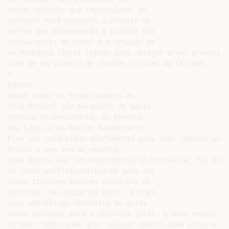
outro capítulo que impressiona. No

montante está previsto o plantio de

hortas que abastecerão a cozinha dos

restaurantes do hotel e a criação de

um herbário (local criado para abrigar ervas aromática
além de um viveiro de plantas nativas do Cerrado.

S

EQUIPE

Quase todos os trabalhadores do

Vila Velluti são moradores de Santo

Antônio do Descoberto, do Engenho

das Lages e do Núcleo Bandeirante.

Eles são conduzidos diariamente para suas regiões por 
ônibus e uma van da empresa.

Como muitos não têm experiência em hotelaria, foi prec
um curso profissionalizante para que

todos tivessem maiores condições de

continuar na equipe do hotel. Afinal,

essa empreitada necessita de muita

Dando destaque para a natureza local, o novo espaço pro
agradar tanto quem quer relaxar quanto quem procura po