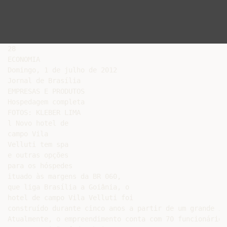
28

ECONOMIA

Domingo, 1 de julho de 2012

Jornal de Brasília

EMPRESAS E PRODUTOS

Hospedagem completa

FOTOS: KLEBER LIMA

l Novo hotel de

campo Vila

Velluti tem spa

e outras opções

para os hóspedes

ituado às margens da BR 060,

que liga Brasília a Goiânia, o

hotel de campo Vila Velluti foi

construído durante cinco anos a partir de um grande in
Atualmente, o empreendimento conta com 70 funcionários